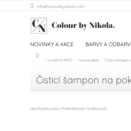
Přejít
info@colourbynikola.com
na
obsah
NOVINKY A AKCE
BARVY A ODBAR
VLASOVÁ PÉČE
Vlasová péče
Čisticí šampon 
Domů
Čisticí šampon na po
Průměrné
Neohodnoceno
Podrobnosti hodnocení
hodnocení
produktu
je
0,0