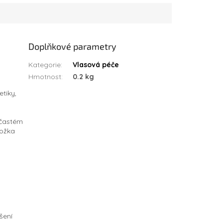
Doplňkové parametry
Kategorie
:
Vlasová péče
Hmotnost
:
0.2 kg
tiky,
 častém
kožka
šení