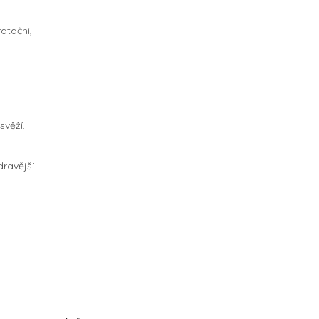
atační,
svěží.
dravější