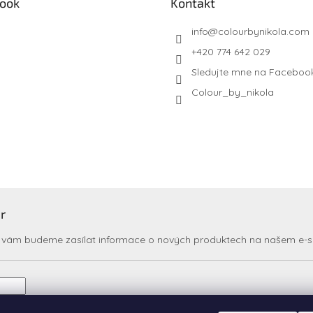
ook
Kontakt
info
@
colourbynikola.com
+420 774 642 029
Sledujte mne na Faceboo
Colour_by_nikola
r
my vám budeme zasílat informace o nových produktech na našem e-