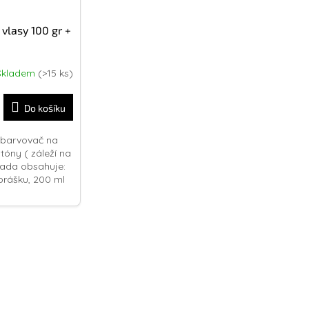
vlasy 100 gr +
Skladem
(>15 ks)
Do košíku
dbarvovač na
 tóny ( záleží na
ada obsahuje:
prášku, 200 ml