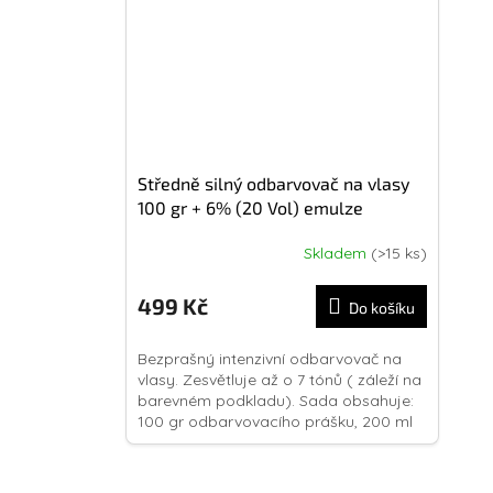
Středně silný odbarvovač na vlasy
100 gr + 6% (20 Vol) emulze
Skladem
(>15 ks)
499 Kč
Do košíku
Bezprašný intenzivní odbarvovač na
vlasy. Zesvětluje až o 7 tónů ( záleží na
barevném podkladu). Sada obsahuje:
100 gr odbarvovacího prášku, 200 ml
6% (20 Vol) emulze,...