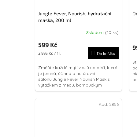
Jungle Fever, Nourish, hydratační
O
maska, 200 ml
Skladem
(10 ks)
599 Kč
9
Měrná
2 995 Kč / 1 l
Do košíku
cena:
St
Změňte každé mytí vlasů na péči, která
ba
je jemná, účinná a na úrovni
pi
salonu.Jungle Fever Nourish Mask s
ba
výtažkem z medu, bambuckým
máslem a exotickými oleji okamžitě
zlepšuje...
Kód:
2856