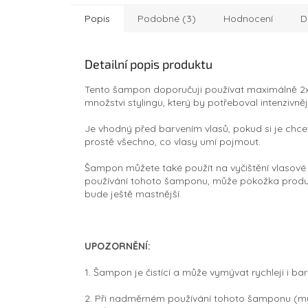
Popis
Podobné (3)
Hodnocení
D
Detailní popis produktu
Tento šampon doporučuji používat maximálně 2x
množstvi stylingu, který by potřeboval intenzivněj
Je vhodný před barvením vlasů, pokud si je chcet
prostě všechno, co vlasy umí pojmout.
Šampon můžete také použít na vyčištění vlasové
používání tohoto šamponu, může pokožka produ
bude ještě mastnější.
UPOZORNĚNÍ:
1. Šampon je čistící a může vymývat rychleji i bar
2. Při nadměrném používání tohoto šamponu (my