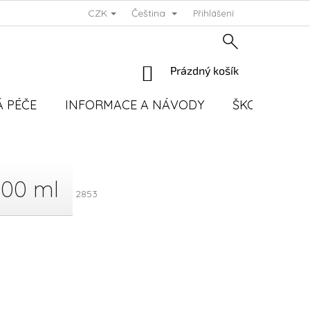
CZK
Čeština
Přihlášení
NÁKUPNÍ
Prázdný košík
KOŠÍK
 PÉČE
INFORMACE A NÁVODY
ŠKOLENÍ
100 ml
2853