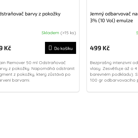
dstraňovač barvy z pokožky
Jemný odbarvovač na 
3% (10 Vol) emulze
Skladem
(>15 ks)
9 Kč
499 Kč
Do košíku
ain Remover 50 ml Odstraňovač
Bezprašný intenzivní o
rvy z pokožky. Napomáhá odstranit
vlasy. Zesvětluje až o 4
gment z pokožky, který zůstává po
barevném podkladu). S
rvení barvami.
100 gr odbarvovacího 
3% (10 Vol) emulze,...