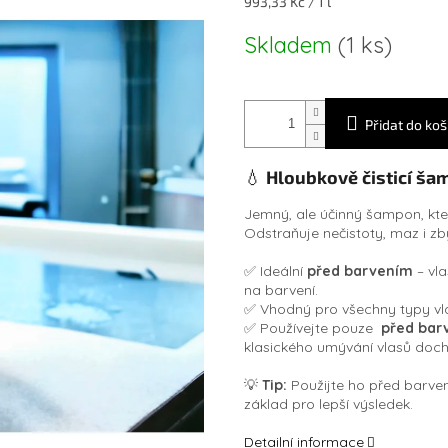
Měrná
993,33 Kč / 1 l
cena:
Skladem
(1 ks)
Přidat do koš
💧
Hloubkově čisticí ša
Jemný, ale účinný šampon, kter
Odstraňuje nečistoty, maz i zb
✅ Ideální
před barvením
– vla
na barvení.
✅ Vhodný pro všechny typy vl
✅ Používejte pouze
před bar
klasického umývání vlasů doch
💡
Tip:
Použijte ho před barv
základ pro lepší výsledek.
Detailní informace