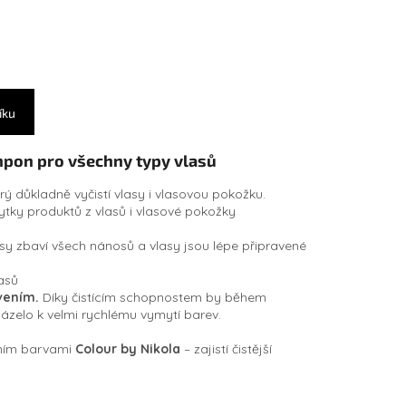
íku
mpon pro všechny typy vlasů
ý důkladně vyčistí vlasy i vlasovou pokožku.
ytky produktů z vlasů i vlasové pokožky
sy zbaví všech nánosů a vlasy jsou lépe připravené
asů
vením.
Díky čistícím schopnostem by během
ázelo k velmi rychlému vymytí barev.
ením barvami
Colour by Nikola
– zajistí čistější