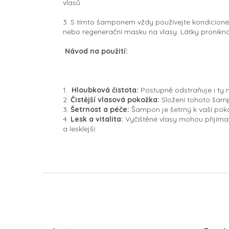
vlasů.
3. S tímto šamponem vždy používejte kondicionér (
nebo regenerační masku na vlasy. Látky proniknou
Návod na použití:
1.
Hloubková čistota:
Postupně odstraňuje i ty n
2.
Čistější vl
asová pokožka:
Složení tohoto šamp
3.
Šetrnost a péče:
Šampon je šetrný k vaší pok
4.
Lesk a vitalita:
Vyčištěné vlasy mohou přijímat
a lesklejší.
Z
á
p
a
t