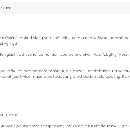
iskuze
 měsíčně, pokud vlasy výrazně nelakujete a nepoužíváte nadměrné
ší vymytí.
e vyčistit od všeho, co na nich postupně ulpívá. Maz, "zbytky" kosme
 pokožky při nadměrném maštění, ale pozor - nepřehánět. Při velmi
kovat ještě více mazu a požadovaný efekt bude zcela opačný. Po
vu z vlasů.
tí vlasů pouze tímto šamponem), může dojít k nežádoucímu vysou