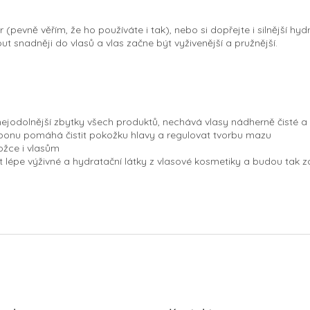
pevně věřím, že ho používáte i tak), nebo si dopřejte i silnější hydr
t snadněji do vlasů a vlas začne být vyživenější a pružnější.
ejodolnější zbytky všech produktů, nechává vlasy nádherně čisté a 
onu pomáhá čistit pokožku hlavy a regulovat tvorbu mazu
ožce i vlasům
 lépe výživné a hydratační látky z vlasové kosmetiky a budou tak z