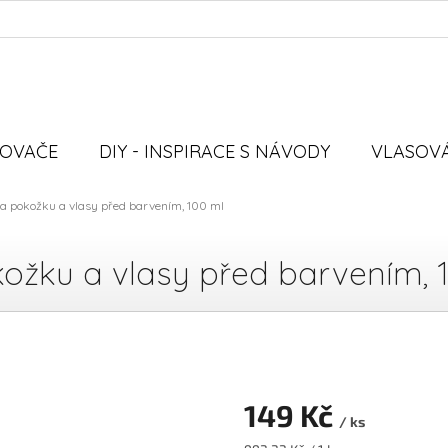
VOVAČE
DIY - INSPIRACE S NÁVODY
VLASOVÁ
na pokožku a vlasy před barvením, 100 ml
kožku a vlasy před barvením, 
149 Kč
/ ks