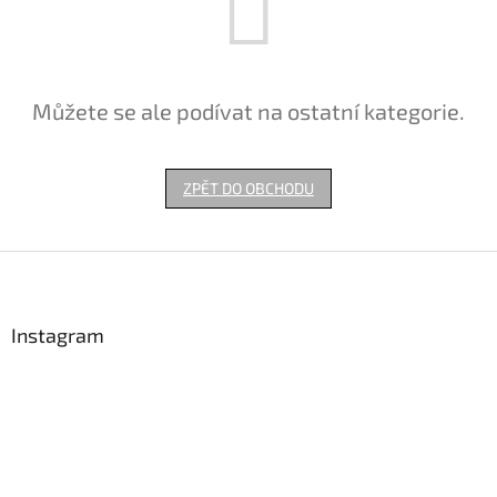
Můžete se ale podívat na ostatní kategorie.
ZPĚT DO OBCHODU
Z
á
p
a
Instagram
t
í