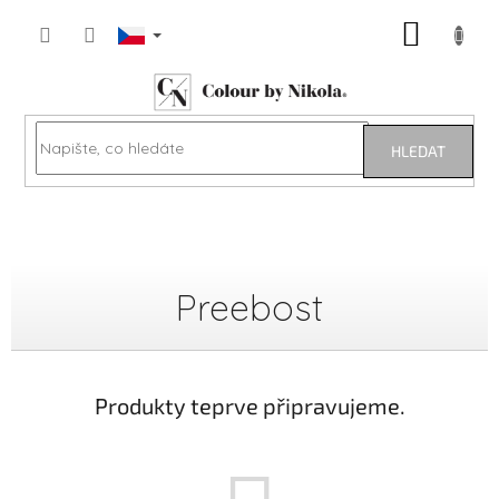
Přejít
NÁKUP
na
obsah
KOŠÍK
HLEDAT
Preebost
Produkty teprve připravujeme.