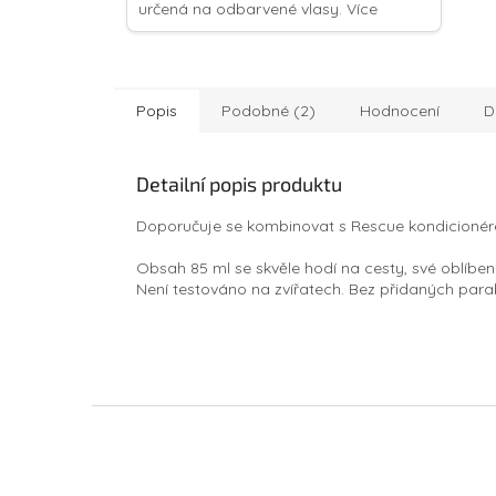
určená na odbarvené vlasy. Více
informací v popisu
Popis
Podobné (2)
Hodnocení
D
Detailní popis produktu
Doporučuje se kombinovat s Rescue kondicionér
Obsah 85 ml
se skvěle hodí na cesty, své oblíbe
Není testováno na zvířatech. Bez přidaných para
Z
á
p
a