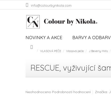
Přejít
info@colourbynikola.com
na
obsah
NOVINKY A AKCE
BARVY A ODBAR
VLASOVÁ PÉČE
Vlasová péče
J Beverly Hills
Domů
RESCUE, vyživující ša
Průměrné
Neohodnoceno
Podrobnosti hodnocení
Značka:
J
hodnocení
produktu
je
0,0