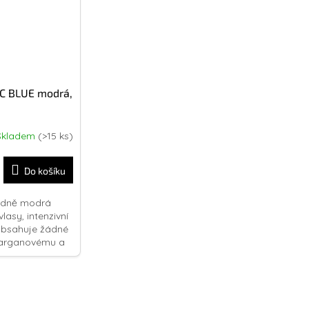
IC BLUE modrá,
Skladem
(>15 ks)
Do košíku
ředně modrá
lasy, intenzivní
bsahuje žádné
y arganovému a
.