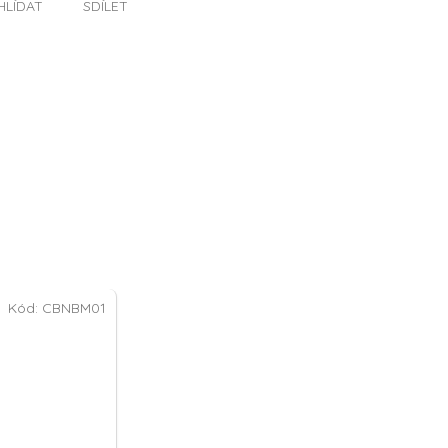
HLÍDAT
SDÍLET
Kód:
CBNBM01