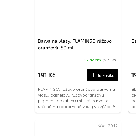
Barva na vlasy, FLAMINGO růžovo
Ba
oranžová, 50 ml
Skladem
(>15 ks)
Pr
ho
pr
191 Kč
1
Do košíku
je
5,
FLAMINGO, růžovo oranžová barva na
BL
z
vlasy, pastelový růžovooranžový
pi
5
pigment, obsah 50 ml. ✅ Barva je
do
hv
určená na odbarvené vlasy ve výšce 9
od
a 10. Více informací o produktu v...
od
Kód:
2042