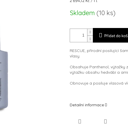
Měrná
2 694,12 Kč / 1 l
cena:
Skladem
(10 ks)
Přidat do koš
RESCUE, přírodní posilující š
vlasy.
Obsahuje Panthenol, výtažky z 
výtažku obsahu hedvábí a ami
Obnovuje a posiluje vlasová vlá
Detailní informace