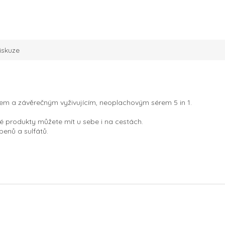
iskuze
em a závěrečným vyživujícím, neoplachovým sérem 5 in 1.
né produkty můžete mít u sebe i na cestách.
benů a sulfátů.