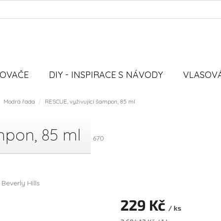
VOVAČE
DIY - INSPIRACE S NÁVODY
VLASOVÁ
Modrá řada
RESCUE, vyživující šampon, 85 ml
mpon, 85 ml
670
 Beverly Hills
229 Kč
/ ks