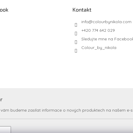
ook
Kontakt
info
@
colourbynikola.com
+420 774 642 029
Sledujte mne na Faceboo
Colour_by_nikola
r
my vám budeme zasílat informace o nových produktech na našem e-