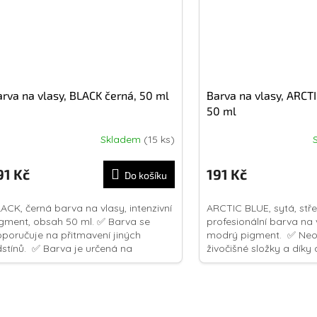
rva na vlasy, BLACK černá, 50 ml
Barva na vlasy, ARCT
50 ml
Skladem
(15 ks)
ůměrné
dnocení
oduktu
91 Kč
191 Kč
Do košíku
0
ACK, černá barva na vlasy, intenzivní
ARCTIC BLUE, sytá, st
gment, obsah 50 ml. ✅ Barva se
profesionální barva na v
poručuje na přitmavení jiných
modrý pigment. ✅ Neo
ězdiček.
stínů. ✅ Barva je určená na
živočišné složky a dík
barvené vlasy. ✅ Při aplikaci na...
kokosovému oleji vlasy..