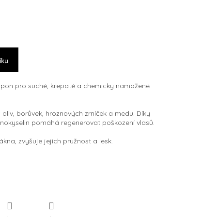
íku
ampon pro suché, krepaté a chemicky namožené
oliv, borůvek, hroznových zrníček a medu. Díky
nokyselin pomáhá regenerovat poškození vlasů.
kna, zvyšuje jejich pružnost a lesk.