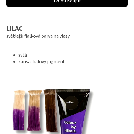
120ml Koupit
LILAC
světlejší fialková barva na vlasy
sytá
zářivá, fialový pigment