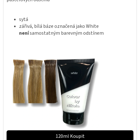
sytá
zářivá, bílá báze označená jako White
není
samostatným barevným odstínem
120ml Koupit