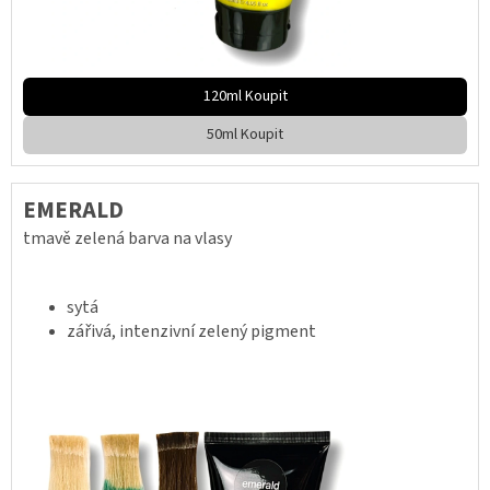
120ml Koupit
50ml Koupit
EMERALD
tmavě zelená barva na vlasy
sytá
zářivá, intenzivní zelený pigment