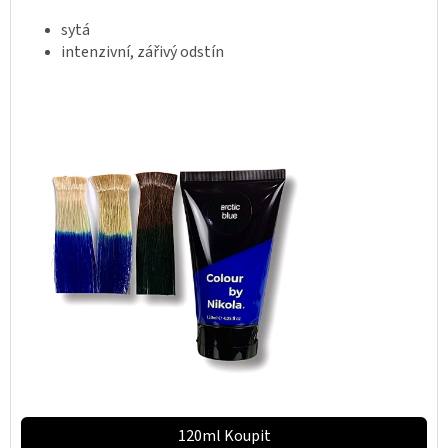
sytá
intenzivní, zářivý odstín
120ml Koupit