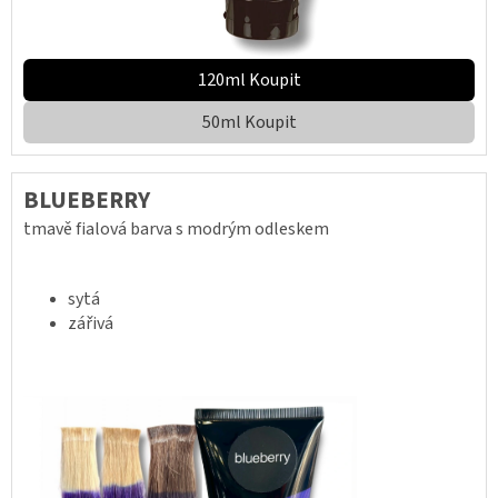
120ml Koupit
50ml Koupit
BLUEBERRY
tmavě fialová barva s modrým odleskem
sytá
zářivá