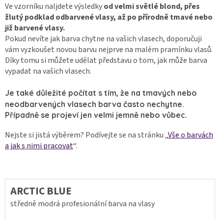
Ve vzorníku naljdete výsledky
od velmi světlé blond, přes
žlutý podklad odbarvené vlasy, až po přírodně tmavé nebo
již barvené vlasy.
Pokud nevíte jak barva chytne na vašich vlasech, doporučuji
vám vyzkoušet novou barvu nejprve na malém pramínku vlasů.
Díky tomu si můžete udělat představu o tom, jak může barva
vypadat na vašich vlasech.
Je také důležité počítat s tím, že na tmavých nebo
neodbarvených vlasech barva často nechytne.
Případně se projeví jen velmi jemně nebo vůbec.
Nejste si jistá výběrem? Podívejte se na stránku „
Vše o barvách
a jak s nimi pracovat
“.
ARCTIC BLUE
středně modrá profesionální barva na vlasy