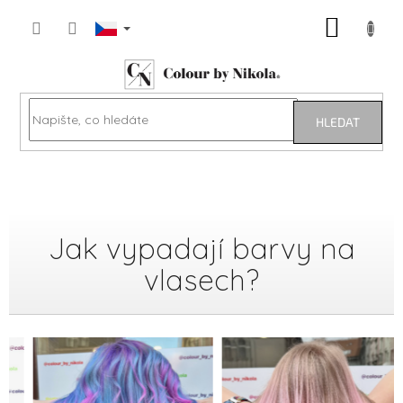
Přejít
NÁKUP
na
obsah
KOŠÍK
HLEDAT
Jak vypadají barvy na
vlasech?