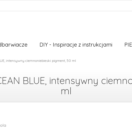
odbarwiacze
DIY - Inspiracje z instrukcjami
PI
UE, intensywny ciemnoniebieski pigment, 50 ml
EAN BLUE, intensywny ciemnon
ml
kola