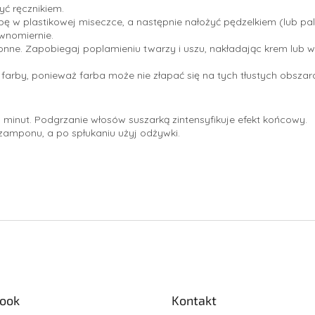
ć ręcznikiem.
bę w plastikowej miseczce, a następnie nałożyć pędzelkiem (lub pa
wnomiernie.
nne. Zapobiegaj poplamieniu twarzy i uszu, nakładając krem lub w
farby, ponieważ farba może nie złapać się na tych tłustych obszar
 minut. Podgrzanie włosów suszarką zintensyfikuje efekt końcowy.
szamponu, a po spłukaniu użyj odżywki.
ook
Kontakt