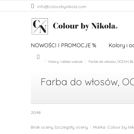
Przejść
info@colourbynikola.com
do
treści
NOWOŚCI I PROMOCJE %
Kolory i 
Kolory i odbarwiacze
Farba do włosów, OCEAN BL
Home
Farba do włosów, OC
2048
Średnia
Brak oceny
Szczegóły oceny
Marka:
Colour by Ni
ocena