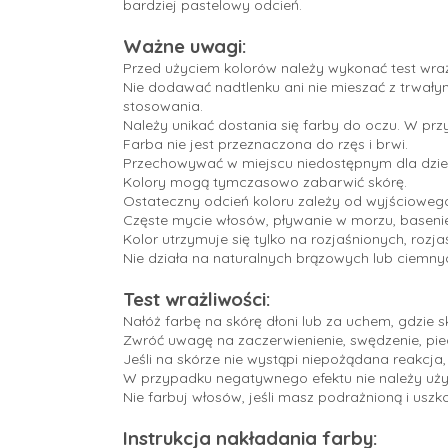
bardziej pastelowy odcień.
Ważne uwagi:
Przed użyciem kolorów należy wykonać test wrażl
Nie dodawać nadtlenku ani nie mieszać z trwał
stosowania.
Należy unikać dostania się farby do oczu. W pr
Farba nie jest przeznaczona do rzęs i brwi.
Przechowywać w miejscu niedostępnym dla dziec
Kolory mogą tymczasowo zabarwić skórę.
Ostateczny odcień koloru zależy od wyjściowego k
Częste mycie włosów, pływanie w morzu, basenie
Kolor utrzymuje się tylko na rozjaśnionych, rozj
Nie działa na naturalnych brązowych lub ciemny
Test wrażliwości:
Nałóż farbę na skórę dłoni lub za uchem, gdzie s
Zwróć uwagę na zaczerwienienie, swędzenie, piec
Jeśli na skórze nie wystąpi niepożądana reakcj
W przypadku negatywnego efektu nie należy używ
Nie farbuj włosów, jeśli masz podrażnioną i usz
Instrukcja nakładania farby: