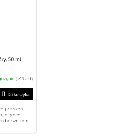
ry, 50 ml
azynie
(>15 szt)
Do koszyka
by ze skóry.
ry pigment
niu barwnikami.