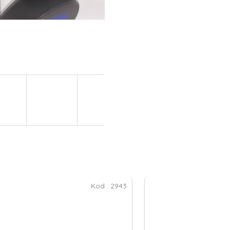
Kod :
2943