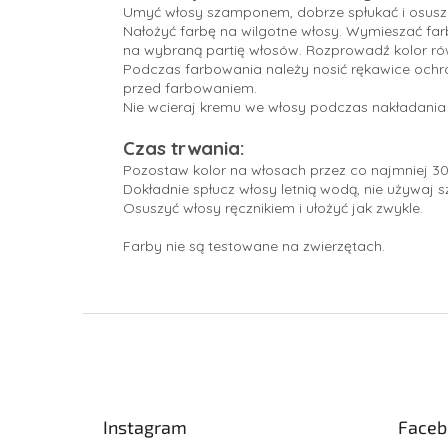
Umyć włosy szamponem, dobrze spłukać i osuszy
Nałożyć farbę na wilgotne włosy. Wymieszać far
na wybraną partię włosów. Rozprowadź kolor ró
Podczas farbowania należy nosić rękawice ochro
przed farbowaniem.
Nie wcieraj kremu we włosy podczas nakładania 
Czas trwania:
Pozostaw kolor na włosach przez co najmniej 30
Dokładnie spłucz włosy letnią wodą, nie używaj 
Osuszyć włosy ręcznikiem i ułożyć jak zwykle.
Farby nie są testowane na zwierzętach.
S
t
o
p
k
Instagram
Faceb
a