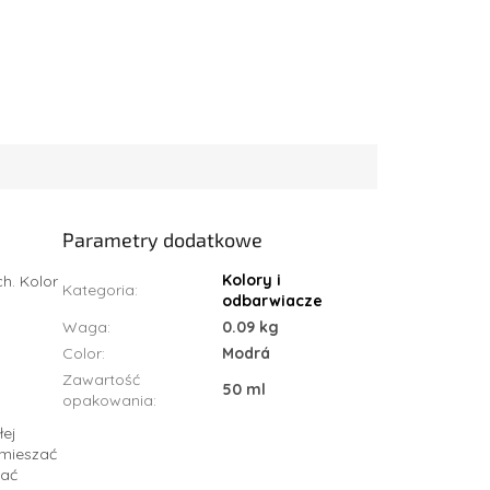
Parametry dodatkowe
Kolory i
h. Kolor
Kategoria
:
odbarwiacze
Waga
:
0.09 kg
Color
:
Modrá
Zawartość
50 ml
opakowania
:
łej
 mieszać
kać