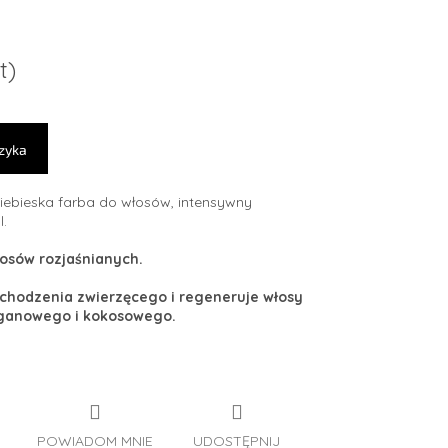
t)
zyka
iebieska farba do włosów, intensywny
l.
osów rozjaśnianych.
ochodzenia zwierzęcego i regeneruje włosy
arganowego i kokosowego.
POWIADOM MNIE
UDOSTĘPNIJ