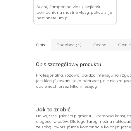
Suchý šampon na vlasy. Nejlepší
pomocník na mastné vlasy, pokud si je
nestihnete umýt.
Opis
Podobne (4)
Ocena
Opinie
Opis szczegółowy produktu
Profesjonalna, różowa, bardzo intensywna i żyw
jest klasyfikowany jako półtrwały, ale nie zmyw
odcieniach przez kilka miesięcy.
Jak to zrobić:
Najwyższej jakości pigmenty i kremowa konsyste
długości włosów. Dlatego farby można nakładać 
ze sobą i tworzyć inne kombinacje kolorystyczn