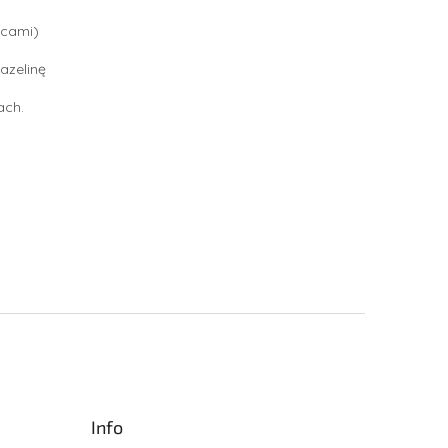
lcami)
azelinę
ach.
Info