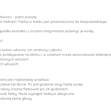
iwości - patrz poniżej.
ymi farbami. Farba w kubku jest przeznaczona do bezpośredniego
zypadku kontaktu z oczami natychmiast przemyć je wodą.
i.
oloru włosów, ich struktury i jakości.
, przebywanie na słońcu i w solarium może spowodować blaknięcie
aśnionych włosach.
ch włosach!
kóra jest najbardziej wrażliwa.
zenie lub kłucie. Po pół godzinie zmyj farbę wodą.
a, włosy można farbować po 24 godzinach.
ać farby. Może wystąpić reakcja alergiczna.
kodzoną skórę głowy.