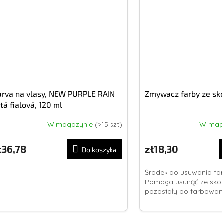
arva na vlasy, NEW PURPLE RAIN
Zmywacz farby ze skó
tá fialová, 120 ml
W magazynie
(>15 szt)
W mag
ł36,78
zł18,30
Do koszyka
Środek do usuwania far
Pomaga usunąć ze skó
pozostały po farbowa