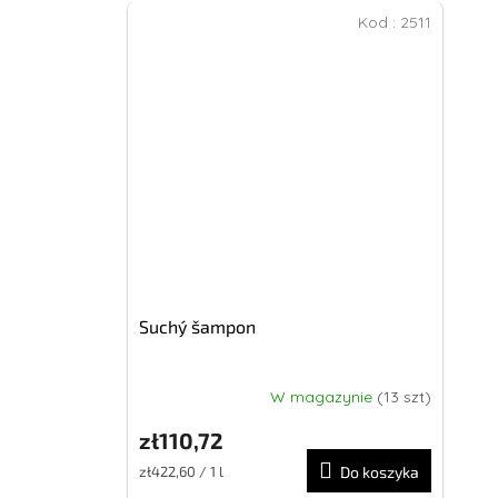
Kod :
2511
Suchý šampon
W magazynie
(13 szt)
zł110,72
Cena
zł422,60 / 1 l
Do koszyka
jednostkowa: