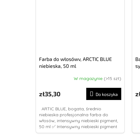
Farba do włosówv, ARCTIC BLUE
B
niebieska, 50 ml
sy
W magazynie
(>15 szt)
zł35,30
z
Do koszyka
ARTIC BLUE, bogata, średnio
niebieska profesjonalna farba do
włosów, intensywny niebieski pigment,
50 ml ✅ Intensywny niebieski pigment
do włosów. ✅ Przeznaczony do
włosów...