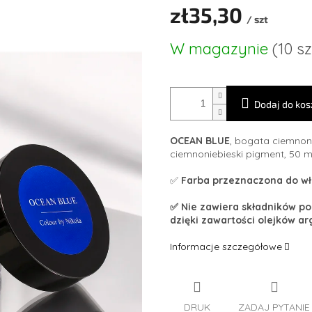
zł35,30
/ szt
Cena
W magazynie
(10 sz
jednostkowa:
Dodaj do kos
OCEAN BLUE
, bogata ciemnon
ciemnoniebieski pigment, 50 m
✅
Farba przeznaczona do wł
✅ Nie zawiera składników p
dzięki zawartości olejków 
Informacje szczegółowe
DRUK
ZADAJ PYTANIE