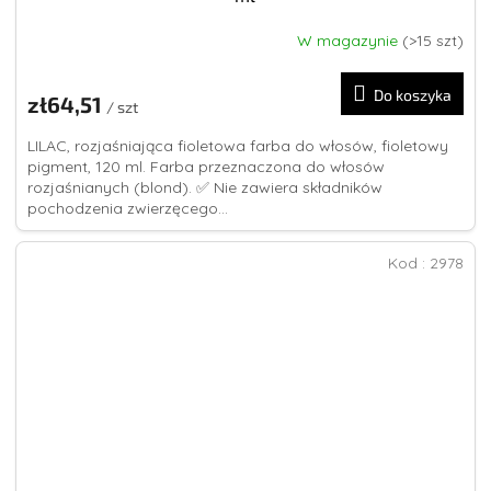
W magazynie
(>15 szt)
Średnia
ocena
produktu
Do koszyka
zł64,51
wynosi
/ szt
5,0
LILAC, rozjaśniająca fioletowa farba do włosów, fioletowy
na
pigment, 120 ml. Farba przeznaczona do włosów
5
rozjaśnianych (blond). ✅ Nie zawiera składników
gwiazdek.
pochodzenia zwierzęcego...
Kod :
2978