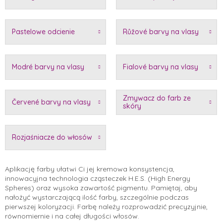
Pastelowe odcienie
Růžové barvy na vlasy
Modré barvy na vlasy
Fialové barvy na vlasy
Zmywacz do farb ze
Červené barvy na vlasy
skóry
Rozjaśniacze do włosów
Aplikację farby ułatwi Ci jej kremowa konsystencja,
innowacyjna technologia cząsteczek H.E.S. (High Energy
Spheres) oraz wysoka zawartość pigmentu. Pamiętaj, aby
nałożyć wystarczającą ilość farby, szczególnie podczas
pierwszej koloryzacji. Farbę należy rozprowadzić precyzyjnie,
równomiernie i na całej długości włosów.