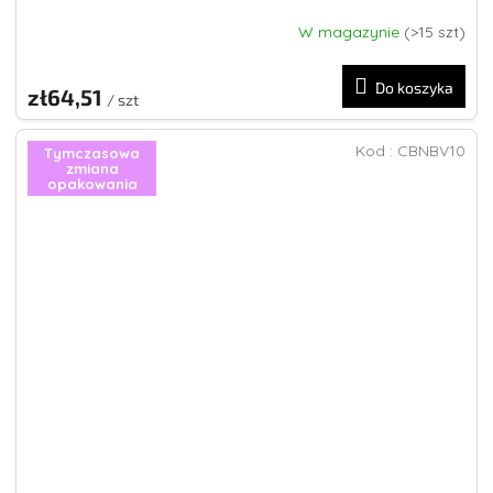
W magazynie
(>15 szt)
Do koszyka
zł64,51
/ szt
Kod :
CBNBV10
Tymczasowa
zmiana
opakowania