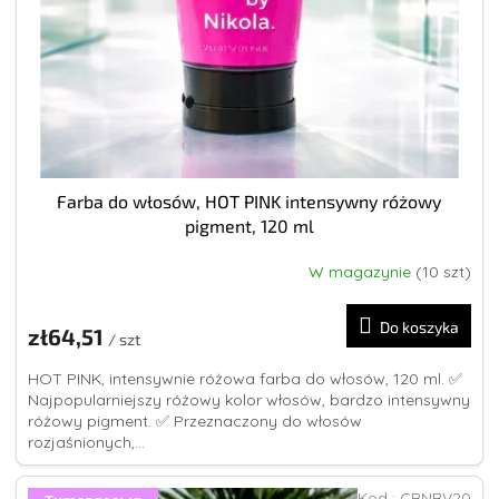
t
ó
ó
w
w
Farba do włosów, HOT PINK intensywny różowy
pigment, 120 ml
W magazynie
(10 szt)
Średnia
ocena
produktu
Do koszyka
zł64,51
wynosi
/ szt
5,0
HOT PINK, intensywnie różowa farba do włosów, 120 ml. ✅
na
Najpopularniejszy różowy kolor włosów, bardzo intensywny
5
różowy pigment. ✅ Przeznaczony do włosów
gwiazdek.
rozjaśnionych,...
Kod :
CBNBV20