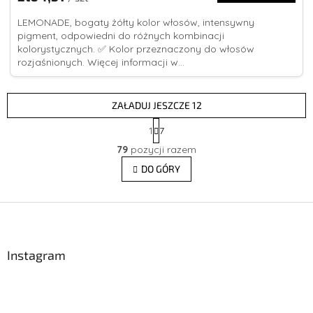
LEMONADE, bogaty żółty kolor włosów, intensywny
pigment, odpowiedni do różnych kombinacji
kolorystycznych. ✅ Kolor przeznaczony do włosów
rozjaśnionych. Więcej informacji w...
ZAŁADUJ JESZCZE 12
P
1
7
a
K
g
79
pozycji razem
o
i
n
DO GÓRY
n
t
a
r
c
j
S
o
a
l
t
k
o
i
p
Instagram
l
k
i
a
s
t