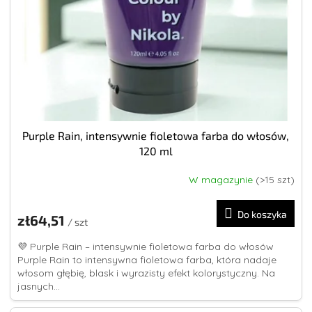
Purple Rain, intensywnie fioletowa farba do włosów,
120 ml
W magazynie
(>15 szt)
Średnia
ocena
produktu
Do koszyka
zł64,51
wynosi
/ szt
5,0
💜 Purple Rain – intensywnie fioletowa farba do włosów
na
Purple Rain to intensywna fioletowa farba, która nadaje
5
włosom głębię, blask i wyrazisty efekt kolorystyczny. Na
gwiazdek.
jasnych...