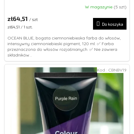
W magazynie
(5 szt)
Średnia
ocena
zł64,51
produktu
/ szt
Do koszyka
wynosi
Cena
zł64,51 / 1 szt.
4,8
jednostkowa:
na
OCEAN BLUE, bogata ciemnoniebieska farba do włosów,
5
intensywny ciemnoniebieski pigment, 120 ml. ✅ Farba
gwiazdek.
przeznaczona do włosów rozjaśnianych. ✅ Nie zawiera
składników...
Kod :
CBNBV19