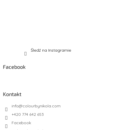
y
Śledź na Instagramie
Facebook
Kontakt
info
@
colourbynikola.com
+420 774 642 653
Facebook