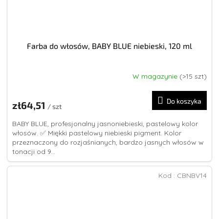
Farba do włosów, BABY BLUE niebieski, 120 ml
W magazynie
(>15 szt)
Średnia
ocena
produktu
Do koszyka
zł64,51
wynosi
/ szt
4,0
BABY BLUE, profesjonalny jasnoniebieski, pastelowy kolor
na
włosów. ✅ Miękki pastelowy niebieski pigment. Kolor
5
przeznaczony do rozjaśnianych, bardzo jasnych włosów w
gwiazdek.
tonacji od 9...
Kod :
CBNBV14