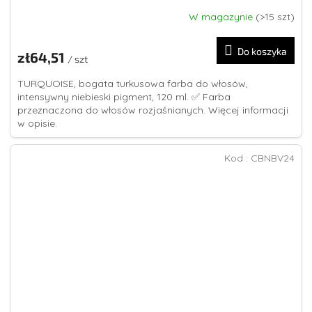
W magazynie
(>15 szt)
Średnia
ocena
produktu
Do koszyka
zł64,51
wynosi
/ szt
5,0
TURQUOISE, bogata turkusowa farba do włosów,
na
intensywny niebieski pigment, 120 ml. ✅ Farba
5
przeznaczona do włosów rozjaśnianych. Więcej informacji
gwiazdek.
w opisie.
Kod :
CBNBV24