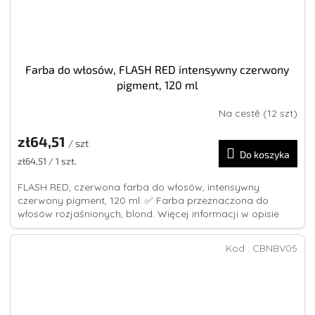
Farba do włosów, FLASH RED intensywny czerwony
pigment, 120 ml
Na cestě
(12 szt)
Średnia
ocena
zł64,51
produktu
/ szt
Do koszyka
wynosi
Cena
zł64,51 / 1 szt.
4,8
jednostkowa:
na
FLASH RED, czerwona farba do włosów, intensywny
5
czerwony pigment, 120 ml. ✅ Farba przeznaczona do
gwiazdek.
włosów rozjaśnionych, blond. Więcej informacji w opisie
Kod :
CBNBV05