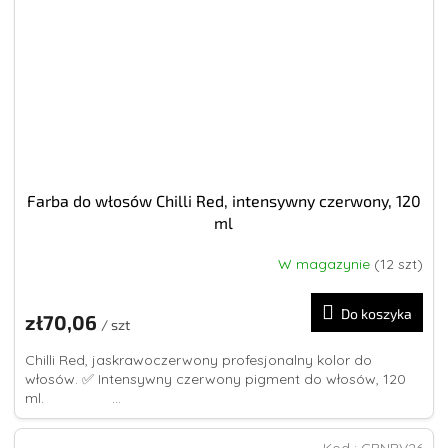
Farba do włosów Chilli Red, intensywny czerwony, 120
ml
W magazynie
(12 szt)
Średnia
ocena
produktu
Do koszyka
zł70,06
wynosi
/ szt
5,0
Chilli Red, jaskrawoczerwony profesjonalny kolor do
na
włosów. ✅ Intensywny czerwony pigment do włosów, 120
5
ml. ...
gwiazdek.
Kod :
CBNBV26