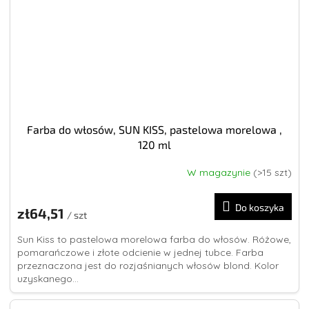
Farba do włosów, SUN KISS, pastelowa morelowa ,
120 ml
W magazynie
(>15 szt)
Średnia
ocena
produktu
Do koszyka
zł64,51
wynosi
/ szt
5,0
Sun Kiss to pastelowa morelowa farba do włosów. Różowe,
na
pomarańczowe i złote odcienie w jednej tubce. Farba
5
przeznaczona jest do rozjaśnianych włosów blond. Kolor
gwiazdek.
uzyskanego...