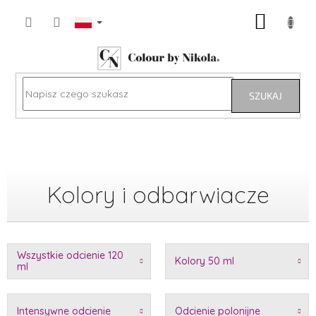
Przejść
KOSZY
do
treści
SZUKAJ
Kolory i odbarwiacze
Wszystkie odcienie 120
Kolory 50 ml
ml
Intensywne odcienie
Odcienie polonijne