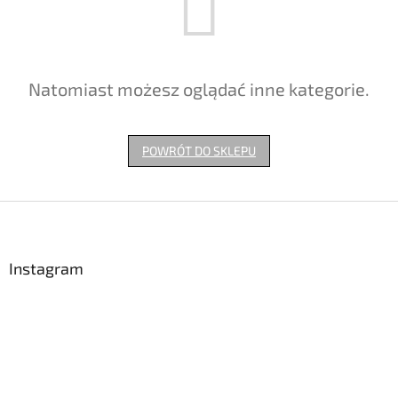
Natomiast możesz oglądać inne kategorie.
POWRÓT DO SKLEPU
S
t
o
p
Instagram
k
a