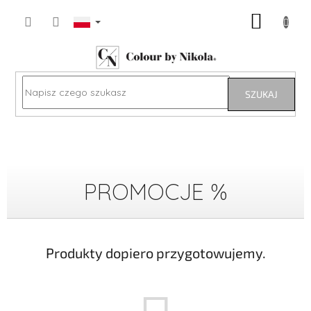
Przejść
KOSZY
do
treści
SZUKAJ
PROMOCJE %
Produkty dopiero przygotowujemy.