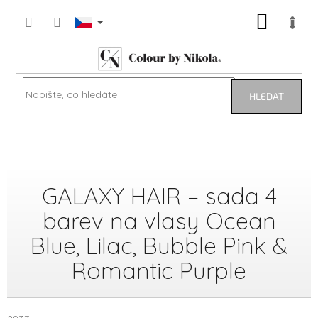
Přejít
NÁKUP
na
obsah
KOŠÍK
HLEDAT
GALAXY HAIR – sada 4
barev na vlasy Ocean
Blue, Lilac, Bubble Pink &
Romantic Purple