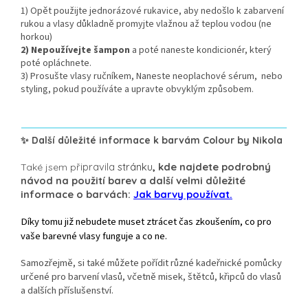
1) Opět použijte jednorázové rukavice, aby nedošlo k zabarvení
rukou a
vlasy důkladně promyjte vlažnou až teplou vodou (ne
horkou)
2) Nepoužívejte šampon
a poté
naneste kondicionér, který
poté opláchnete.
3) Prosušte vlasy ručníkem,
Naneste neoplachové sérum, nebo
styling, pokud používáte a upravte obvyklým způsobem.
✨ Další důležité informace k barvám Colour by Nikola
řipravila
stránku
,
kde najdete podrobný
Také jsem p
návod na použití barev a další velmi důležité
informace o barvách:
Jak barvy používat.
Díky tomu již nebudete muset ztrácet čas zkoušením, co pro
vaše barevné vlasy funguje a co ne.
Samozřejmě, si také můžete pořídit různé kadeřnické pomůcky
určené pro barvení vlasů, včetně misek, štětců, křipců do vlasů
a dalších příslušenství.