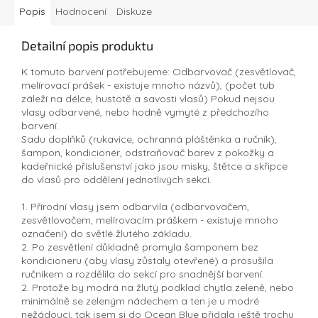
Popis
Hodnocení
Diskuze
Detailní popis produktu
K tomuto barvení potřebujeme: Odbarvovač (zesvětlovač,
melírovací prášek - existuje mnoho názvů), (počet tub
záleží na délce, hustotě a savosti vlasů) Pokud nejsou
vlasy odbarvené, nebo hodně vymyté z předchozího
barvení.
Sadu doplňků (rukavice, ochranná pláštěnka a ručník),
šampon, kondicionér, odstraňovač barev z pokožky a
kadeřnické příslušenství jako jsou misky, štětce a skřipce
do vlasů pro oddělení jednotlivých sekcí.
1. Přírodní vlasy jsem odbarvila (odbarvovačem,
zesvětlovačem, melírovacím práškem - existuje mnoho
označení) do světlé žlutého základu.
2. Po zesvětlení důkladně promyla šamponem bez
kondicioneru (aby vlasy zůstaly otevřené) a prosušila
ručníkem a rozdělila do sekcí pro snadnější barvení.
2. Protože by modrá na žlutý podklad chytla zeleně, nebo
minimálně se zeleným nádechem a ten je u modré
nežádoucí, tak jsem si do Ocean Blue přidala ještě trochu