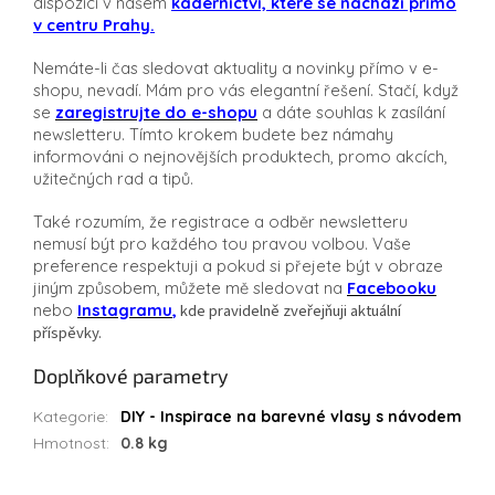
dispozici v našem
kadeřnictví, které se nachází přímo
v centru Prahy.
Nemáte-li čas sledovat aktuality a novinky přímo v e-
shopu,
nevadí. Mám pro vás elegantní řešení. Stačí, když
se
zaregistrujte do e-shopu
a dáte souhlas k zasílání
newsletteru.
Tímto krokem budete bez námahy
informováni o nejnovějších produktech, promo akcích,
užitečných rad a tipů.
Také rozumím, že registrace a odběr newsletteru
nemusí být pro každého tou pravou volbou. Vaše
preference respektuji a pokud si přejete být v obraze
jiným způsobem, můžete mě sledovat na
Facebooku
nebo
Instagramu
,
kde pravidelně zveřejňuji aktuální
příspěvky.
Doplňkové parametry
Kategorie
:
DIY - Inspirace na barevné vlasy s návodem
Hmotnost
:
0.8 kg