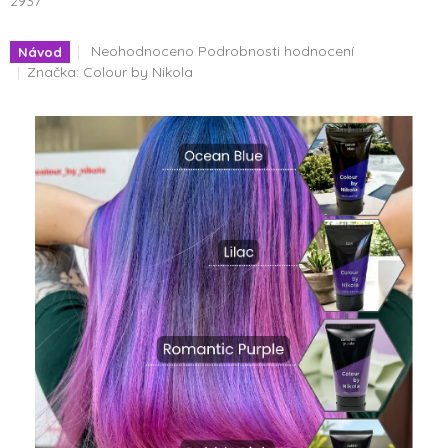
2937
Průměrné
Neohodnoceno
Podrobnosti hodnocení
Návod
hodnocení
Značka:
Colour by Nikola
produktu
je
0,0
z
5
hvězdiček.