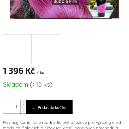
1 396 Kč
/ ks
Měrná
Skladem
(>15 ks)
cena:
Přidat do košíku
Fantasy kombinace modré, fialové a růžové pro výrazný efekt
modrých, fialových a růžových vlasů, barevných přechodů a