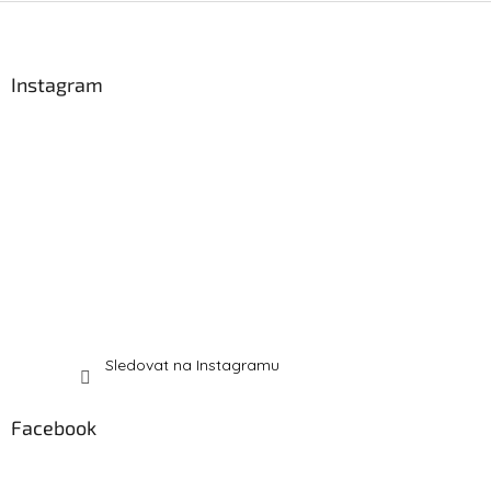
Z
á
p
a
Instagram
t
í
Sledovat na Instagramu
Facebook