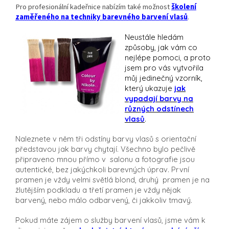
Pro profesionální kadeřnice nabízím také možnost
školení
zaměřeného na techniky barevného barvení vlasů
.
Neustále hledám
způsoby, jak vám co
nejlépe pomoci, a proto
jsem pro vás vytvořila
můj jedinečný vzorník,
který ukazuje
jak
vypadají barvy na
různých odstínech
vlasů
.
Naleznete v něm tři odstíny barvy vlasů s orientační
představou jak barvy chytají.
Všechno bylo pečlivě
připraveno mnou přímo v salonu a fotografie jsou
autentické, bez jakýchkoli barevných úprav.
První
pramen je vždy velmi světlá blond, druhý pramen je na
žlutějším podkladu a třetí pramen je vždy nějak
barvený, nebo málo odbarvený, či jakkoliv tmavý.
Pokud máte zájem o služby barvení vlasů, jsme vám k