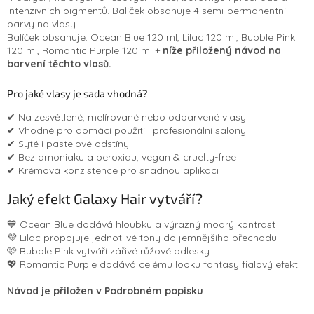
intenzivních pigmentů. Balíček obsahuje 4 semi-permanentní
barvy na vlasy.
Balíček obsahuje: Ocean Blue 120 ml, Lilac 120 ml, Bubble Pink
120 ml, Romantic Purple 120 ml +
níže přiložený návod
na
barvení těchto vlasů.
Pro jaké vlasy je sada vhodná?
✔ Na zesvětlené, melírované nebo odbarvené vlasy
✔ Vhodné pro domácí použití i profesionální salony
✔ Syté i pastelové odstíny
✔ Bez amoniaku a peroxidu, v
egan & cruelty-free
✔ Krémová konzistence pro snadnou aplikaci
Jaký efekt Galaxy Hair vytváří?
💙 Ocean Blue dodává hloubku a výrazný modrý kontrast
💜 Lilac propojuje jednotlivé tóny do jemnějšího přechodu
🩷 Bubble Pink vytváří zářivé růžové odlesky
💖 Romantic Purple dodává celému looku fantasy fialový efekt
Návod je přiložen v Podrobném popisku