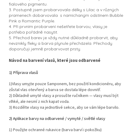
fialového pigmentu.
3. Postupně jsem probarvovala délky s Lilac a v různých
pramenech dobarvovala s namíchaným odstínem Bubble
Pink a Romantic Purple.
4. Při prvním probarvení nešetřete barvou, vlasy je
potřeba pořádně nasytit.
5. Přechod barev je vždy nutné důkladně probarvit, aby
nevznikly fleky a barva plynule přecházela. Přechody
doporučuji jemně probarvovat prsty.
Návod na barvení vlasů, které jsou odbarvené
1) Příprava vlasů
1)Vlasy umyjte pouze šamponem, bez použití kondicionéru, aby
zůstal vlas otevřený a barva se dostala lépe dovnitř.
2) Důkladně umyté vlasy a prosušte ručníkem — vlasy musí být
vlhké, ale nesmí z nich kapat voda.
3) Rozdělte vlasy na jednotlivé sekce, aby se vám lépe barvilo.
2) Aplikace barvy na odbarvené / vymyté / světlé vlasy
1) Použijte ochranné rukavice (barva barví i pokožku)