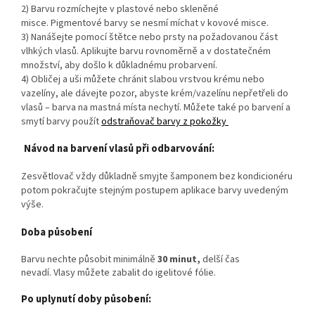
2) Barvu rozmíchejte v plastové nebo skleněné
misce. Pigmentové barvy se nesmí míchat v kovové misce.
3) Nanášejte pomocí štětce nebo prsty na požadovanou část
vlhkých vlasů.
Aplikujte barvu rovnoměrně a v dostatečném
množství, aby došlo k důkladnému probarvení.
4) Obličej a uši můžete chránit slabou vrstvou krému nebo
vazelíny, ale dávejte pozor, abyste krém/vazelínu nepřetřeli do
vlasů – barva na mastná místa nechytí. Můžete také po barvení a
smytí barvy použít
odstraňovač barvy z pokožky
Návod na barvení vlasů při odbarvování:
Zesvětlovač vždy důkladně smyjte šamponem bez kondicionéru
p
otom pokračujte stejným postupem aplikace barvy uvedeným
výše.
Doba působení
Barvu nechte působit minimálně
30 minut,
delší čas
nevadí.
Vlasy můžete zabalit do igelitové fólie.
Po uplynutí doby působení: