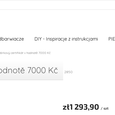
odbarwiacze
DIY - Inspiracje z instrukcjami
PI
árkový certifikát v hodnotě 7000 Kč
hodnotě 7000 Kč
2850
zł1 293,90
/ szt