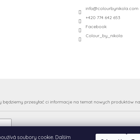
info
@
colourbynikola.com
+420 774 642 653
Facebook
Colour_by_nikola
my będziemy przesyłać ci informacje na temat nowych produktów n
oužívá soubory cookie. Dalším