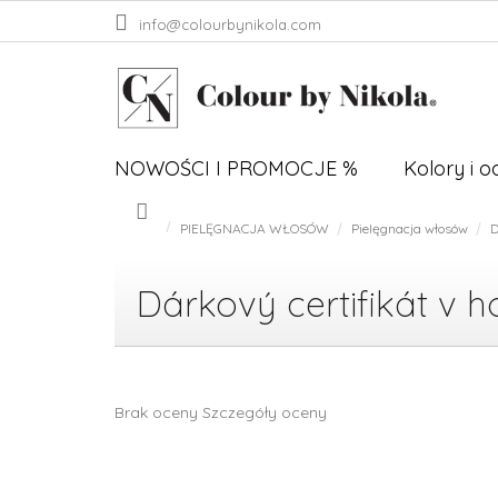
Przejść
info@colourbynikola.com
do
treści
NOWOŚCI I PROMOCJE %
Kolory i 
PIELĘGNACJA WŁOSÓW
Pielęgnacja włosów
D
Home
Dárkový certifikát v 
Średnia
Brak oceny
Szczegóły oceny
ocena
produktu
wynosi
0,0