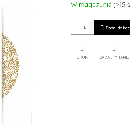
Cena
W magazynie
(>15 s
jednostkowa:
Dodaj do kos
DRUK
ZADAJ PYTANIE