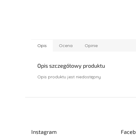
Opis
Ocena
Opinie
Opis szczegółowy produktu
Opis produktu jest niedostępny
S
t
o
p
k
Instagram
Faceb
a