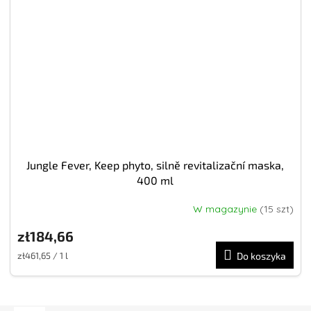
Jungle Fever, Keep phyto, silně revitalizační maska,
400 ml
W magazynie
(15 szt)
zł184,66
Cena
zł461,65 / 1 l
Do koszyka
jednostkowa: