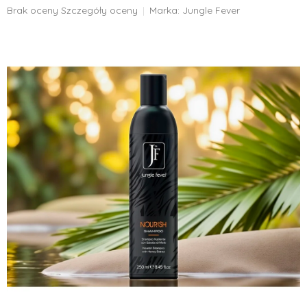
Średnia
Brak oceny
Szczegóły oceny
Marka:
Jungle Fever
ocena
produktu
wynosi
0,0
na
5
gwiazdek.