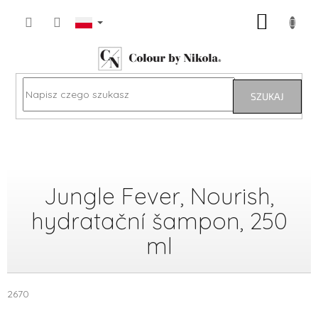
Przejść
KOSZY
do
treści
SZUKAJ
Jungle Fever, Nourish,
hydratační šampon, 250
ml
2670