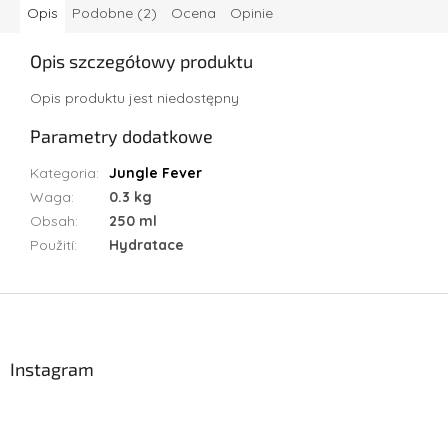
Opis
Podobne (2)
Ocena
Opinie
Opis szczegółowy produktu
Opis produktu jest niedostępny
Parametry dodatkowe
Kategoria
:
Jungle Fever
Waga
:
0.3 kg
Obsah
:
250 ml
Použití
:
Hydratace
S
t
o
p
Instagram
k
a