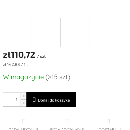
zł110,72
/ szt
Cena
zł442,88 / 1 l
jednostkowa:
W magazynie
(>15 szt)
Dodaj do koszyka
ZADAJ PYTANIE
POWIADOM MNIE
UDOSTĘPNIJ