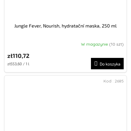
Jungle Fever, Nourish, hydratační maska, 250 ml
W magazynie
(10 szt)
zł110,72
Cena
zł553,60 / 1 l
Do koszyka
jednostkowa:
Kod :
2685