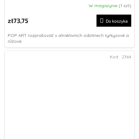
W magazynie
(1 szt)
zł73,75
Do koszyka
POP ART rozprašovač v atraktivních odstínech tyrkysové a
růžové.
Kod :
2364