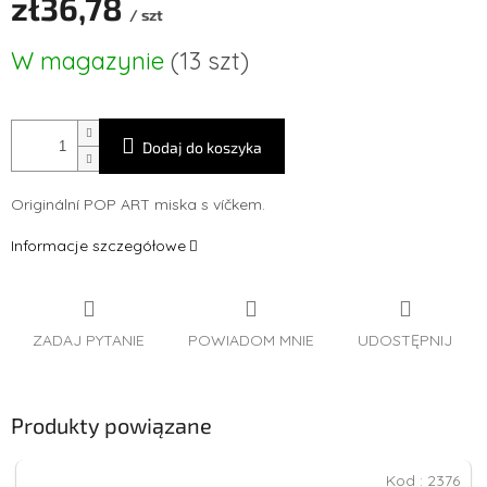
zł36,78
/ szt
Cena
W magazynie
(13 szt)
jednostkowa:
Dodaj do koszyka
Originální POP ART miska s víčkem.
Informacje szczegółowe
ZADAJ PYTANIE
POWIADOM MNIE
UDOSTĘPNIJ
Produkty powiązane
Kod :
2376