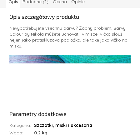
Opis
Podobne (1)
Ocena
Opinie
Opis szczegółowy produktu
Nevypotřebujete všechnu barvu? Žádný problém. Barvy
Colour by Nikola můžete uchovat i v misce. Víčko slouží
nejen jako protiskluzová podložka, ale také jako víčko na
misku.
Parametry dodatkowe
Kategoria
:
Szczotki, miski i akcesoria
Waga
:
0.2 kg