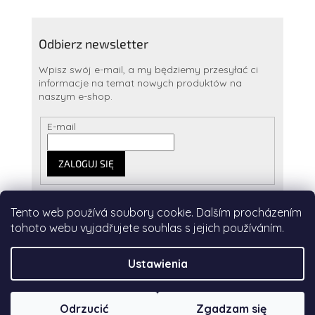
Odbierz newsletter
Wpisz swój e-mail, a my będziemy przesyłać ci
informacje na temat nowych produktów na
naszym e-shop.
E-mail
ZALOGUJ SIĘ
Tento web používá soubory cookie. Dalším procházením
tohoto webu vyjadřujete souhlas s jejich používáním.
Opracował Shoptet
&
Beom.cz
Ustawienia
Copyright 2026
Colour by Nikola
. Wszystkie prawa
Odrzucić
Zgadzam się
zastrzeżone.