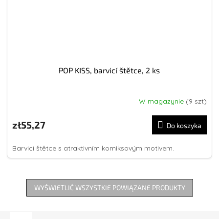
POP KISS, barvicí štětce, 2 ks
W magazynie
(9 szt)
zł55,27
Do koszyka
Barvicí štětce s atraktivním komiksovým motivem.
WYŚWIETLIĆ WSZYSTKIE POWIĄZANE PRODUKTY