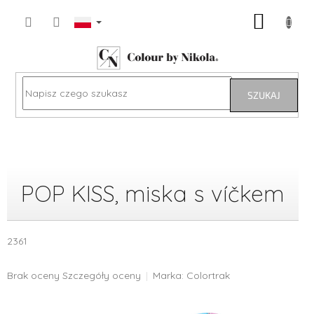
Przejść
KOSZY
do
treści
SZUKAJ
POP KISS, miska s víčkem
2361
Średnia
Brak oceny
Szczegóły oceny
Marka:
Colortrak
ocena
produktu