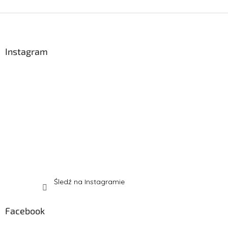
S
t
o
p
Instagram
k
a
Śledź na Instagramie
Facebook