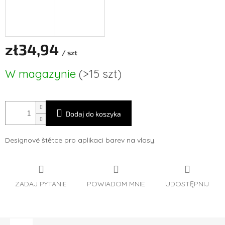
zł34,94
/ szt
Cena
W magazynie
(>15 szt)
jednostkowa:
Dodaj do koszyka
Designové štětce
pro aplikaci barev na vlasy.
ZADAJ PYTANIE
POWIADOM MNIE
UDOSTĘPNIJ