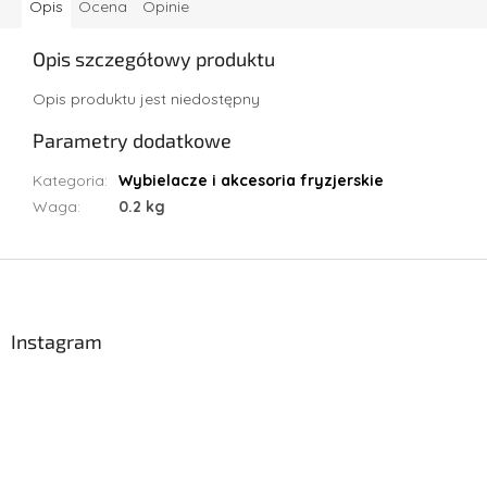
Opis
Ocena
Opinie
Opis szczegółowy produktu
Opis produktu jest niedostępny
Parametry dodatkowe
Kategoria
:
Wybielacze i akcesoria fryzjerskie
Waga
:
0.2 kg
S
t
o
p
Instagram
k
a