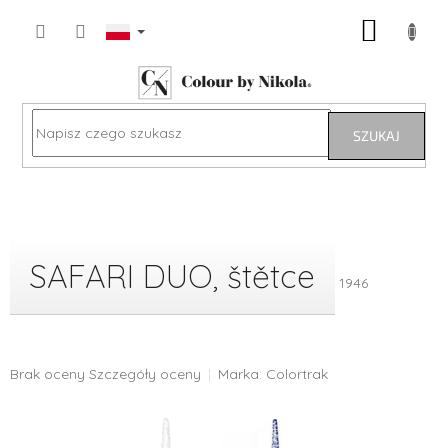
Przejść
KOSZY
do
treści
SZUKAJ
SAFARI DUO, štětce
1946
Średnia
Brak oceny
Szczegóły oceny
Marka:
Colortrak
ocena
produktu
wynosi