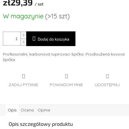
zł29,39
/ szt
Cena
W magazynie
(>15 szt)
jednostkowa:
Dodaj do koszyka
Profesionální, karbonová tupírovací špička. Prodloužená kovová
špička
ZADAJ PYTANIE
POWIADOM MNIE
UDOSTĘPNIJ
Opis
Ocena
Opinie
Opis szczegółowy produktu