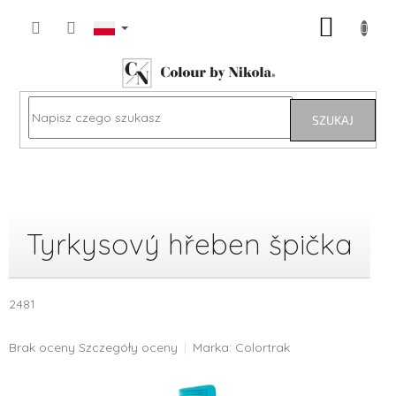
Przejść
KOSZY
do
treści
SZUKAJ
Tyrkysový hřeben špička
2481
Średnia
Brak oceny
Szczegóły oceny
Marka:
Colortrak
ocena
produktu