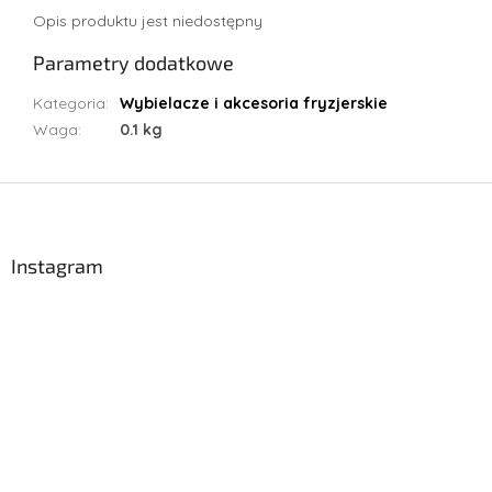
Opis produktu jest niedostępny
Parametry dodatkowe
Kategoria
:
Wybielacze i akcesoria fryzjerskie
Waga
:
0.1 kg
S
t
o
p
Instagram
k
a