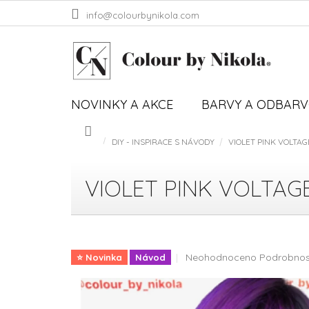
Přejít
info@colourbynikola.com
na
obsah
NOVINKY A AKCE
BARVY A ODBAR
DIY - INSPIRACE S NÁVODY
VIOLET PINK VOLTAGE 
Domů
VIOLET PINK VOLTAGE -
Průměrné
Neohodnoceno
Podrobnos
⭐️ Novinka
Návod
hodnocení
produktu
je
0,0