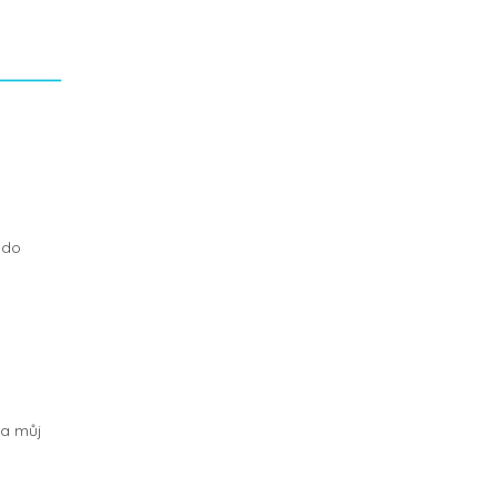
 do
la můj