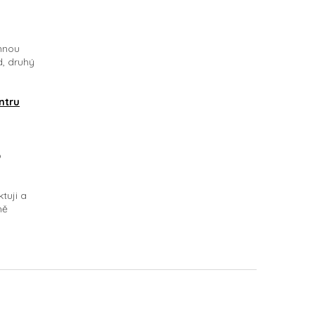
mnou
d, druhý
ntru
o
tuji a
ně