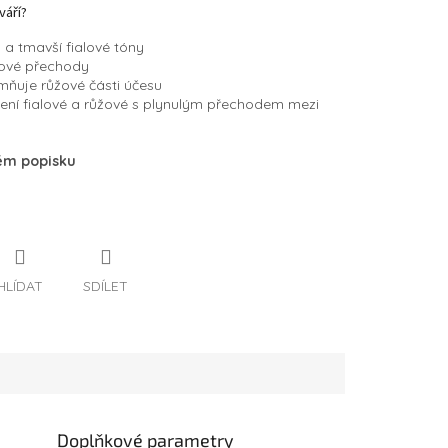
váří?
 a tmavší fialové tóny
ůžové přechody
emňuje růžové části účesu
jení fialové a růžové s plynulým přechodem mezi
ném popisku
HLÍDAT
SDÍLET
Doplňkové parametry