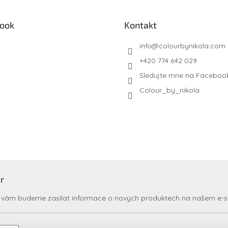
ook
Kontakt
info
@
colourbynikola.com
+420 774 642 029
Sledujte mne na Faceboo
Colour_by_nikola
r
my vám budeme zasílat informace o nových produktech na našem e-