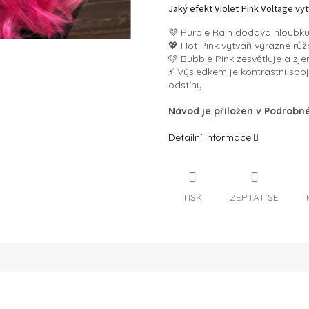
Jaký efekt Violet Pink Voltage vyt
💜 Purple Rain dodává hloubku
💖 Hot Pink vytváří výrazné r
🩷 Bubble Pink zesvětluje a zj
⚡ Výsledkem je kontrastní spo
odstíny
Návod je přiložen v Podrob
Detailní informace
TISK
ZEPTAT SE