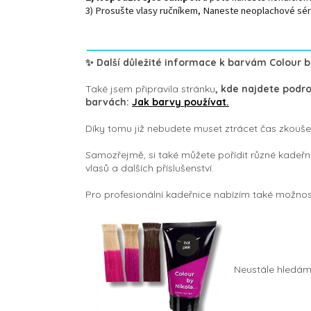
3) Prosušte vlasy ručníkem, Naneste neoplachové sé
✨ Další důležité informace k barvám Colour b
Také jsem p
řipravila
stránku
, kde najdete podro
barvách:
Jak barvy používat.
Díky tomu již nebudete muset ztrácet čas zkouše
Samozřejmě, si také můžete pořídit různé kadeřni
vlasů a dalších příslušenství.
Pro profesionální kadeřnice nabízím také možno
Neustále hledám