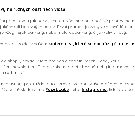
rvy na různých odstínech vlasů
.
ační představou jak barvy chytají.
Všechno bylo pečlivě připraveno 
 jakýchkoli barevných úprav. První pramen je vždy velmi světlá blon
je vždy nějak barvený, nebo málo odbarvený, či jakkoliv tmavý.
vám k dispozici v našem
kadeřnictví, které se nachází přímo v ce
 v e-shopu,
nevadí. Mám pro vás elegantní řešení. Stačí, když
sílání newsletteru.
Tímto krokem budete bez námahy informováni 
h rad a tipů.
 nemusí být pro každého tou pravou volbou. Vaše preference respek
 můžete mě sledovat na
Facebooku
nebo
Instagramu
,
kde pravidel