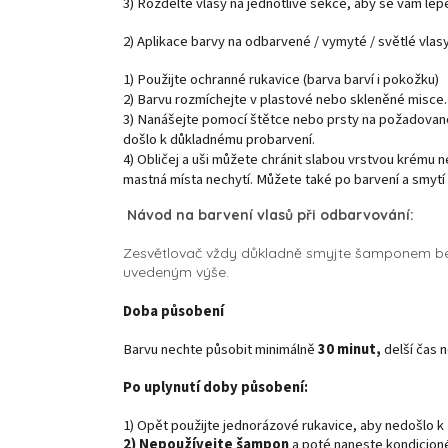
3) Rozdělte vlasy na jednotlivé sekce, aby se vám lépe
2) Aplikace barvy na odbarvené / vymyté / světlé vlas
1) Použijte ochranné rukavice (barva barví i pokožku)
2) Barvu rozmíchejte v plastové nebo skleněné misce
3) Nanášejte pomocí štětce nebo prsty na požadovano
došlo k důkladnému probarvení.
4) Obličej a uši můžete chránit slabou vrstvou krému n
mastná místa nechytí. Můžete také po barvení a smytí
Návod na barvení vlasů při odbarvování:
Zesvětlovač vždy důkladně smyjte šamponem be
uvedeným výše.
Doba působení
Barvu nechte působit minimálně
30 minut,
delší čas n
Po uplynutí doby působení:
1) Opět použijte jednorázové rukavice, aby nedošlo k
2) Nepoužívejte šampon
a poté naneste kondicioné