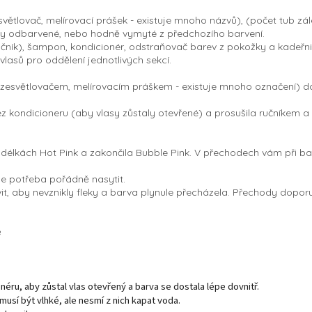
tlovač, melírovací prášek - existuje mnoho názvů), (počet tub zál
asy odbarvené, nebo hodně vymyté z předchozího barvení.
učník), šampon, kondicionér, odstraňovač barev z pokožky a kadeřn
 vlasů pro oddělení jednotlivých sekcí.
 zesvětlovačem, melírovacím práškem - existuje mnoho označení) do
kondicioneru (aby vlasy zůstaly otevřené) a prosušila ručníkem a 
délkách Hot Pink a zakončila Bubble Pink. V přechodech vám při ba
 je potřeba pořádně nasytit.
t, aby nevznikly fleky a barva plynule přecházela. Přechody doporu
é
ru, aby zůstal vlas otevřený a barva se dostala lépe dovnitř.
usí být vlhké, ale nesmí z nich kapat voda.