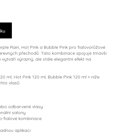
íku
ple Rain, Hot Pink a Bubble Pink pro fialovorůžové
 barevných přechodů. Tato kombinace spojuje tmavší
 vytváří výrazný, ale stále elegantní efekt na
20 ml, Hot Pink 120 ml, Bubble Pink 120 ml + níže
hto vlasů.
nebo odbarvené vlasy
onální salony
vo-fialové kombinace
adnou aplikaci