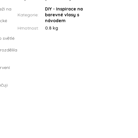
eží na
DIY - Inspirace na
Kategorie
:
barevné vlasy s
ické
návodem
Hmotnost
:
0.8 kg
 světlé
rozdělila
rvení
čuji