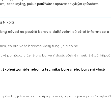
rum, nebo styling, pokud používáte a upravte obvyklým způsobem.
y Nikola
bný návod na použití barev a další velmi důležité informace o
ním, co pro vaše barevné vlasy funguje a co ne.
cké pomůcky určené pro barvení vlasů, včetně misek, štětců, křipců
st
školení zaměřeného na techniky barevného barvení vlasů
.
 způsoby, jak vám co nejlépe pomoci, a proto jsem pro vás vytvoři