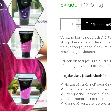
Měrná
Skladem
(>15 ks)
cena:
Přidat do koš
Výrazná kombinace odstínů Pur
vlasy plné kontrastu, lesku a
fialové tóny s jasně růžovými a
zesvětlených vlasech.
Balíček obsahuje: Purple Rain 1
přiložený návod na barvení těc
Pro jaké vlasy je sada vhodná?
✔ Na zesvětlené, melírované 
✔ Pro domácí použití i profesi
✔ Pro výrazné i jemnější růžo
✔ Bez amoniaku a peroxidu
✔ Krémová konzistence pro sn