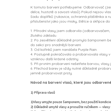
K tomuto barvení potřebujeme: Odbarvovač (zesvě
délce, hustotě a savosti vlasů) Pokud nejsou vl
Sadu doplňků (rukavice, ochranná pláštěnka a r
příslušenství jako jsou misky, štětce a skřipce do
1. Přírodní vlasy jsem odbarvila (odbarvovačem,
žlutého základu.
2. Po zesvětlení důkladně promyla šamponem bez 
do sekcí pro snadnější barvení.
3. Od kořínků jsem nanášela Purple Rain.
4. Postupně pokračovala a probarvovala vlasy v 
vzniknou další krásné odstíny.
5. Při prvním probarvení nešetřete barvou, vlasy
6. Přechod barev je vždy nutné důkladně probarvi
jemně probarvovat prsty.
Návod na barvení vlasů, které jsou odbarven
1) Příprava vlasů
1)Vlasy umyjte pouze šamponem, bez použití kondicioné
2) Důkladně umyté vlasy a prosušte ručníkem — vlasy m