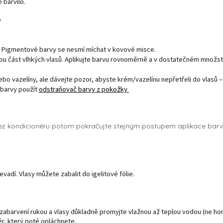
 barvilo.
y
. Pigmentové barvy se nesmí míchat v kovové misce.
u část vlhkých vlasů. Aplikujte barvu rovnoměrně a v dostatečném množst
ebo vazelíny, ale dávejte pozor, abyste krém/vazelínu nepřetřeli do vlasů –
 barvy použít
odstraňovač barvy z pokožky
z kondicionéru p
otom pokračujte stejným postupem aplikace bar
evadí. Vlasy můžete zabalit do igelitové fólie.
 zabarvení rukou a vlasy důkladně promyjte vlažnou až teplou vodou (ne ho
r, který poté opláchnete.