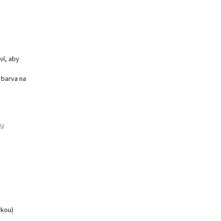
ví, aby
 barva na
vy
rkou)