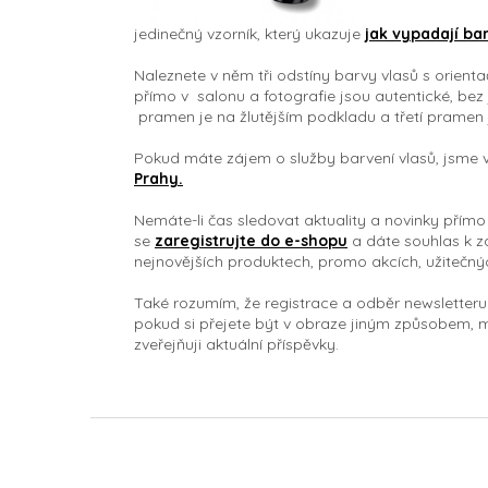
jedinečný vzorník, který ukazuje
jak vypadají ba
Naleznete v něm tři odstíny barvy vlasů s orient
přímo v salonu a fotografie jsou autentické, bez
pramen je na žlutějším podkladu a třetí pramen 
Pokud máte zájem o služby barvení vlasů, jsme 
Prahy.
Nemáte-li čas sledovat aktuality a novinky přímo
se
zaregistrujte do e-shopu
a dáte souhlas k za
nejnovějších produktech, promo akcích, užitečnýc
Také rozumím, že registrace a odběr newsletteru
pokud si přejete být v obraze jiným způsobem,
zveřejňuji aktuální příspěvky.
Z
á
p