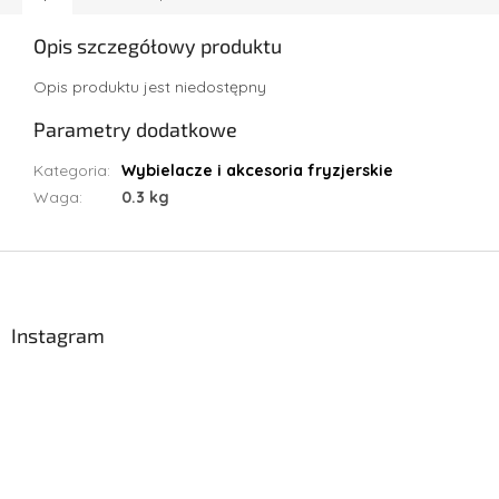
Opis szczegółowy produktu
Opis produktu jest niedostępny
Parametry dodatkowe
Kategoria
:
Wybielacze i akcesoria fryzjerskie
Waga
:
0.3 kg
S
t
o
p
Instagram
k
a