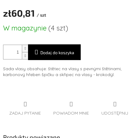
zł60,81
/ szt
Cena
W magazynie
(4 szt)
jednostkowa:
Dodaj do koszyka
Sada vlasy obsahuje: štětec na vlasy s pevnými štětinami,
karbonový hřeben špičku a skřipec na vlasy - krokodýl.
ZADAJ PYTANIE
POWIADOM MNIE
UDOSTĘPNIJ
Produkty powiązane