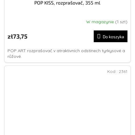
POP KISS, rozprašovač, 355 ml
W magazynie
(1 szt)
zł73,75
Do koszyka
POP ART rozprašovač v atraktivních odstínech tyrkysové a
růžové.
Kod :
2361