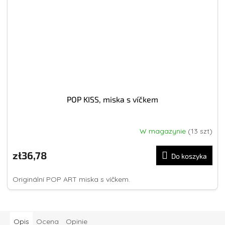
POP KISS, miska s víčkem
W magazynie
(13 szt)
zł36,78
Do koszyka
Originální POP ART miska s víčkem.
Opis
Ocena
Opinie