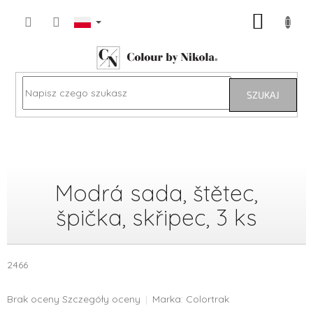
Przejść
KOSZY
do
treści
SZUKAJ
Modrá sada, štětec,
špička, skřipec, 3 ks
2466
Średnia
Brak oceny
Szczegóły oceny
Marka:
Colortrak
ocena