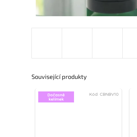
Související produkty
Kód:
CBNBV10
Dočasně
kelímek