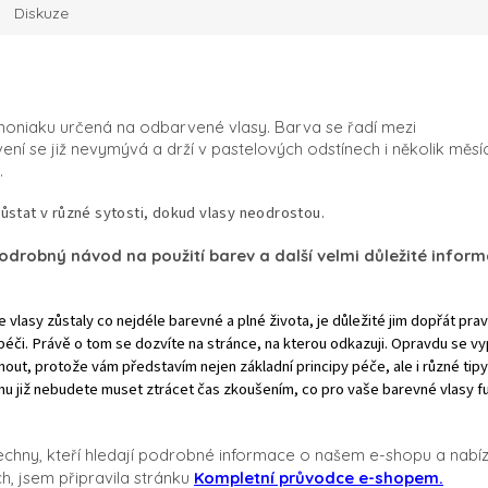
Diskuze
 amoniaku určená na odbarvené vlasy.
Barva se řadí mezi
í se již nevymývá a drží v pastelových odstínech i několik měsí
.
ůstat v různé sytosti, dokud vlasy neodrostou.
odrobný návod na použití barev a další velmi důležité infor
 vlasy zůstaly co nejdéle barevné a plné života, je důležité jim dopřát pra
péči. Právě o tom se dozvíte na stránce, na kterou odkazuji. Opravdu se vypla
out, protože vám představím nejen základní principy péče, ale i různé tipy
mu již nebudete muset ztrácet čas zkoušením, co pro vaše barevné vlasy f
echny, kteří hledají podrobné informace o našem e-shopu a nabí
h, jsem připravila stránku
Kompletní průvodce e-shopem.