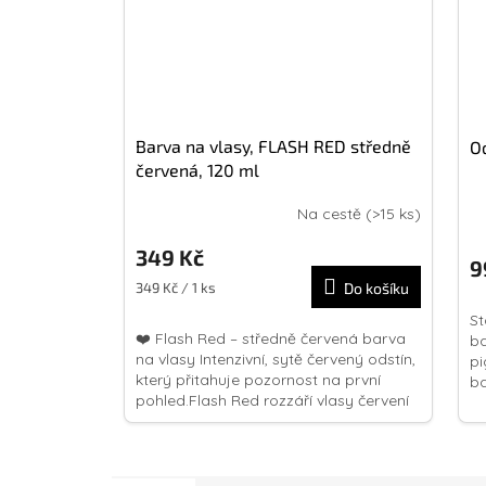
Barva na vlasy, FLASH RED středně
O
červená, 120 ml
Na cestě
(>15 ks)
Průměrné
hodnocení
349 Kč
produktu
9
je
Měrná
349 Kč / 1 ks
Do košíku
4,8
cena:
z
St
❤️ Flash Red – středně červená barva
5
ba
na vlasy Intenzivní, sytě červený odstín,
hvězdiček.
pi
který přitahuje pozornost na první
ba
pohled.Flash Red rozzáří vlasy červení
plnou energie a...