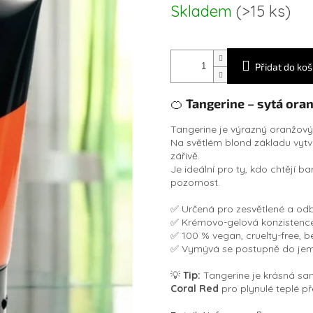
Měrná
Skladem
(>15 ks)
cena:
Přidat do koš
🍊
Tangerine – sytá ora
Tangerine je výrazný oranžový 
Na světlém blond základu vytvá
zářivě.
Je ideální pro ty, kdo chtějí b
pozornost.
✅ Určená pro zesvětlené a odb
✅ Krémovo-gelová konzistenc
✅ 100 % vegan, cruelty-free, 
✅ Vymývá se postupně do jemn
💡
Tip:
Tangerine je krásná sama
Coral Red
pro plynulé teplé p