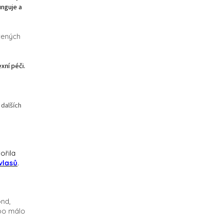
unguje a
zených
xní péči.
 dalších
ořila
vlasů
.
ond,
ebo málo