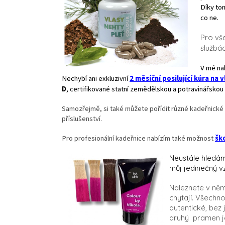
Díky to
co ne.
Pro vš
službác
V mé nab
Nechybí ani exkluzivní
2 měsíční posilující kúra na v
D
,
certifikované statní zemědělskou a potravinářskou
Samozřejmě, si také můžete pořídit různé kadeřnické 
příslušenství.
Pro profesionální kadeřnice nabízím také možnost
šk
Neustále hledám
můj jedinečný vz
Naleznete v něm
chytají.
Všechno 
autentické, bez
druhý pramen je