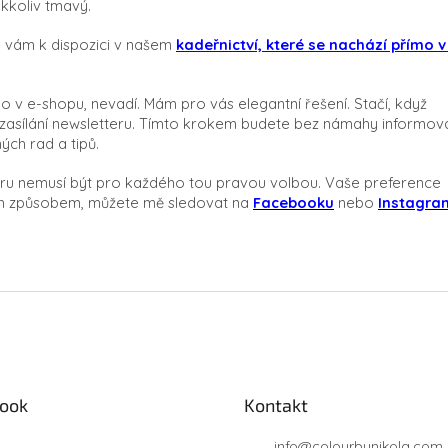
akkoliv tmavý.
 vám k dispozici v našem
kadeřnictví, které se nachází přímo v
mo v e-shopu,
nevadí. Mám pro vás elegantní řešení. Stačí, když
zasílání newsletteru.
Tímto krokem budete bez námahy informová
ých rad a tipů.
eru nemusí být pro každého tou pravou volbou. Vaše preference
iným způsobem, můžete mě sledovat na
Facebooku
nebo
Instagra
ook
Kontakt
info
@
colourbynikola.com