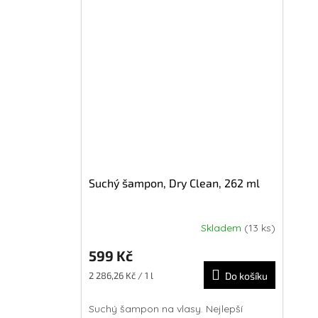
Suchý šampon, Dry Clean, 262 ml
Skladem
(13 ks)
599 Kč
Měrná
2 286,26 Kč / 1 l
Do košíku
cena:
Suchý šampon na vlasy. Nejlepší