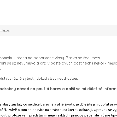
iskuze
 amoniaku určená na odbarvené vlasy.
Barva se řadí mezi
í se již nevymývá a drží v pastelových odstínech i několik měsí
.
ůstat v různé sytosti, dokud vlasy neodrostou.
odrobný návod na použití barev a další velmi důležité infor
 vlasy zůstaly co nejdéle barevné a plné života, je důležité jim dopřát pra
péči. Právě o tom se dozvíte na stránce, na kterou odkazuji. Opravdu se vypla
out, protože vám představím nejen základní principy péče, ale i různé tipy