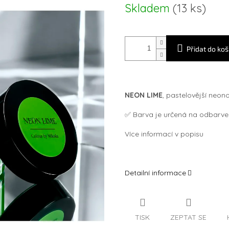
Měrná
Skladem
(13 ks)
cena:
Přidat do koš
NEON LIME
, pastelovější neon
✅
Barva je určená na odbarve
Více informací v popisu
Detailní informace
TISK
ZEPTAT SE