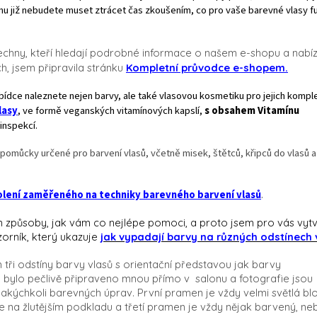
mu již nebudete muset ztrácet čas zkoušením, co pro vaše barevné vlasy f
echny, kteří hledají podrobné informace o našem e-shopu a nabí
h, jsem připravila stránku
Kompletní průvodce e-shopem.
ídce naleznete nejen barvy, ale také vlasovou kosmetiku pro jejich komple
lasy
, ve formě veganských vitamínových kapslí,
s obsahem Vitamínu
 inspekcí.
pomůcky určené pro barvení vlasů, včetně misek, štětců, křipců do vlasů a
olení zaměřeného na techniky barevného barvení vlasů
.
 způsoby, jak vám co nejlépe pomoci, a proto jsem pro vás vytv
orník, který ukazuje
jak vypadají barvy na různých odstínech 
 tři odstíny barvy vlasů s orientační představou jak barvy
bylo pečlivě připraveno mnou přímo v salonu a fotografie jsou
 jakýchkoli barevných úprav.
První pramen je vždy velmi světlá bl
 na žlutějším podkladu a třetí pramen je vždy nějak barvený, n