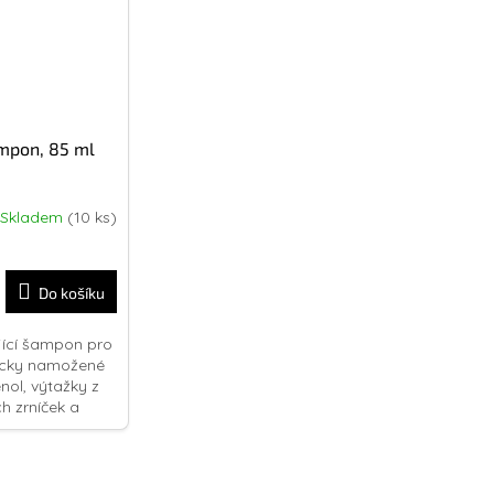
ampon, 85 ml
Skladem
(10 ks)
Do košíku
ující šampon pro
icky namožené
nol, výtažky z
ch zrníček a
ahu...