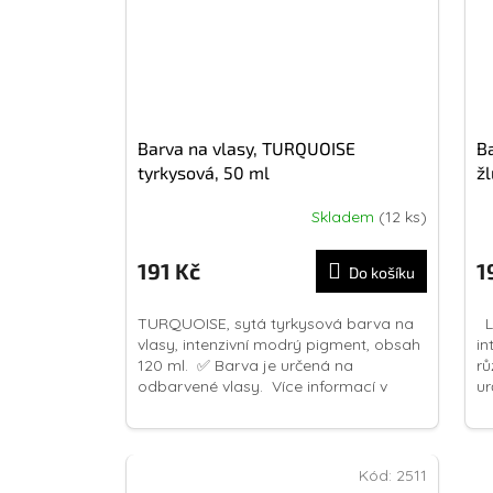
Barva na vlasy, TURQUOISE
B
tyrkysová, 50 ml
žl
Skladem
(12 ks)
Průměrné
hodnocení
produktu
191 Kč
1
Do košíku
je
4,0
TURQUOISE, sytá tyrkysová barva na
LE
z
vlasy, intenzivní modrý pigment, obsah
in
5
120 ml. ✅ Barva je určená na
rů
hvězdiček.
odbarvené vlasy. Více informací v
ur
popisu
in
Kód:
2511