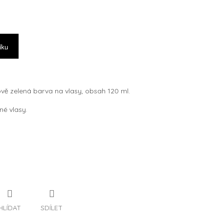
íku
ově zelená barva na vlasy, obsah 120 ml.
né vlasy.
HLÍDAT
SDÍLET