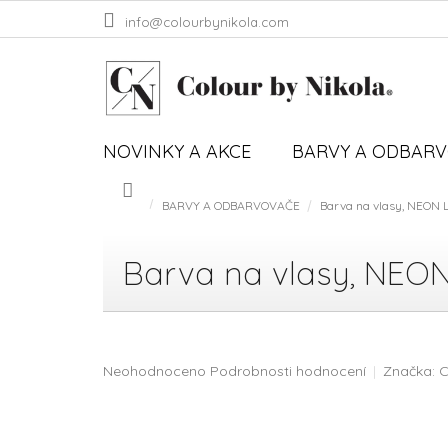
Přejít
info@colourbynikola.com
na
obsah
NOVINKY A AKCE
BARVY A ODBAR
BARVY A ODBARVOVAČE
Barva na vlasy, NEON L
Domů
Barva na vlasy, NEON
Průměrné
Neohodnoceno
Podrobnosti hodnocení
Značka:
C
hodnocení
produktu
je
0,0