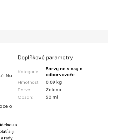
Doplňkové parametry
Barvy na vlasy a
Kategorie
:
odbarvovače
ců.
Na
Hmotnost
:
0.09 kg
Barva
:
Zelená
Obsah
:
50 ml
mace o
videlnou a
tí si ji
 a rady.