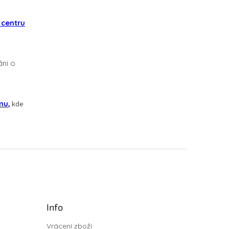
 centru
ni o
mu
,
kde
Info
Vrácení zboží