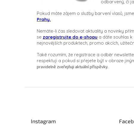
odbarvený, či j
Pokud máte zájem o služby barvení vlasů, jsme
Prahy.
Nemáte-li čas sledovat aktuality a novinky pří
se
zaregistrujte do e-shopu
a dáte souhlas k 
nejnovějších produktech, promo akcích, užitečn
Také rozumím, že registrace a odběr newslett
respektuji a pokud si přejete být v obraze j
pravidelně zveřejňuji aktuální příspěvky.
Z
á
p
a
t
Instagram
Faceb
í