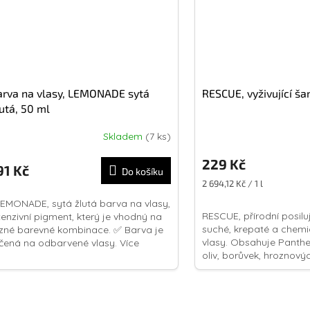
arva na vlasy, LEMONADE sytá
RESCUE, vyživující š
utá, 50 ml
Skladem
(7 ks)
229 Kč
91 Kč
Do košíku
Měrná
2 694,12 Kč / 1 l
cena:
MONADE, sytá žlutá barva na vlasy,
RESCUE, přírodní posil
tenzivní pigment, který je vhodný na
suché, krepaté a chem
zné barevné kombinace. ✅ Barva je
vlasy. Obsahuje Panthe
čená na odbarvené vlasy. Více
oliv, borůvek, hroznový
formací v popisu
medu. Díky výtažku obs