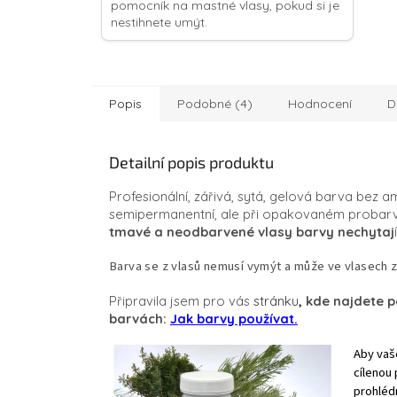
pomocník na mastné vlasy, pokud si je
nestihnete umýt.
Popis
Podobné (4)
Hodnocení
D
Detailní popis produktu
Profesionální, zářivá, sytá, gelová barva bez
semipermanentní, ale při opakovaném probarven
tmavé a neodbarvené vlasy barvy nechytaj
í
Barva se z vlasů nemusí vymýt a může ve vlasech z
Připravila jsem pro vás
stránku
,
kde najdete p
barvách:
Jak barvy používat.
Aby vaše
cílenou 
prohlédn