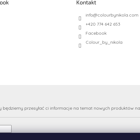
ook
Kontakt
info
@
colourbynikola.com
+420 774 642 653
Facebook
Colour_by_nikola
my będziemy przesyłać ci informacje na temat nowych produktów n