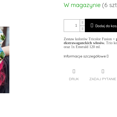
Cena
W magazynie
(6 szt
jednostkowa:
Dodaj do kos
Zestaw kolorów Tricolor Fusion +
ekstrawaganckich włosów.
Trio k
oraz 1x Emerald 120 ml.
Informacje szczegółowe
DRUK
ZADAJ PYTANIE