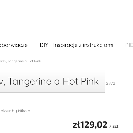
odbarwiacze
DIY - Inspiracje z instrukcjami
PI
arev, Tangerine a Hot Pink
v, Tangerine a Hot Pink
2972
olour by Nikola
zł129,02
/ szt