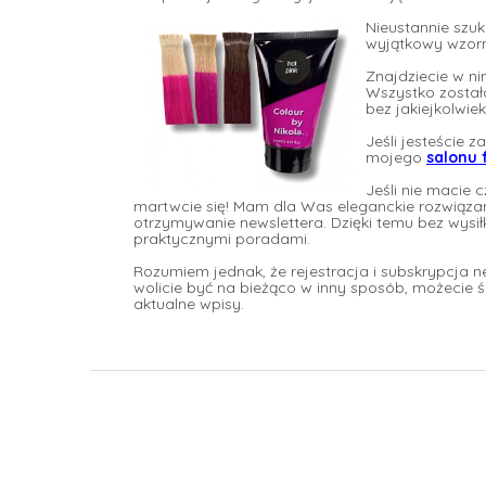
Nieustannie szu
wyjątkowy wzorn
Znajdziecie w ni
Wszystko zostało
bez jakiejkolwiek
Jeśli jesteście 
mojego
salonu 
Jeśli nie macie 
martwcie się! Mam dla Was eleganckie rozwiązan
otrzymywanie newslettera. Dzięki temu bez wysi
praktycznymi poradami.
Rozumiem jednak, że rejestracja i subskrypcja ne
wolicie być na bieżąco w inny sposób, możecie 
aktualne wpisy.
S
t
o
p
k