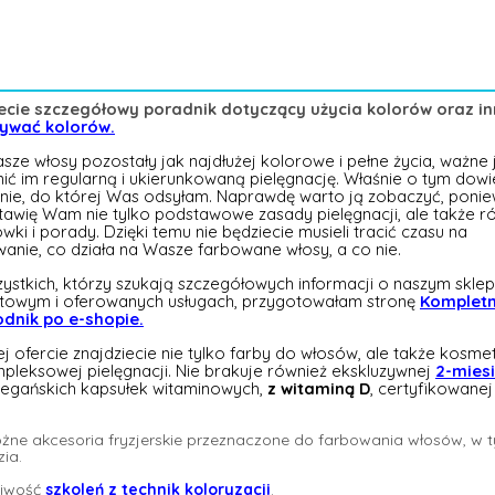
ecie szczegółowy poradnik dotyczący użycia kolorów oraz i
żywać kolorów.
ze włosy pozostały jak najdłużej kolorowe i pełne życia, ważne j
ić im regularną i ukierunkowaną pielęgnację. Właśnie o tym dowie
onie, do której Was odsyłam. Naprawdę warto ją zobaczyć, poni
tawię Wam nie tylko podstawowe zasady pielęgnacji, ale także r
ki i porady. Dzięki temu nie będziecie musieli tracić czasu na
anie, co działa na Wasze farbowane włosy, a co nie.
zystkich, którzy szukają szczegółowych informacji o naszym sklep
etowym i oferowanych usługach, przygotowałam stronę
Komplet
dnik po e-shopie.
j ofercie znajdziecie nie tylko farby do włosów, ale także kosme
mpleksowej pielęgnacji. Nie brakuje również ekskluzywnej
2-mies
wegańskich kapsułek witaminowych,
z witaminą D
, certyfikowanej
óżne akcesoria fryzjerskie przeznaczone do farbowania włosów, w 
zia.
liwość
szkoleń z technik koloryzacji
.