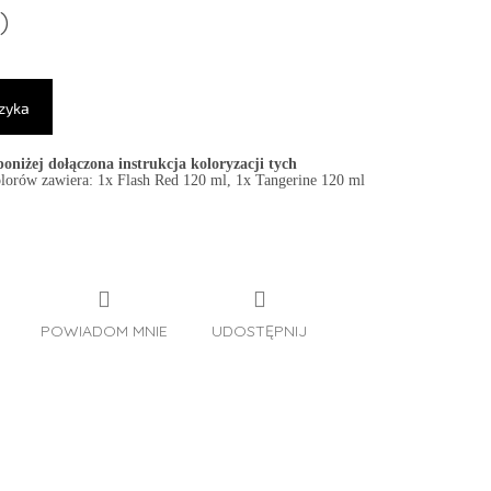
)
zyka
poniżej dołączona instrukcja
koloryzacji tych
olorów zawiera: 1x Flash Red 120 ml, 1x Tangerine 120 ml
POWIADOM MNIE
UDOSTĘPNIJ