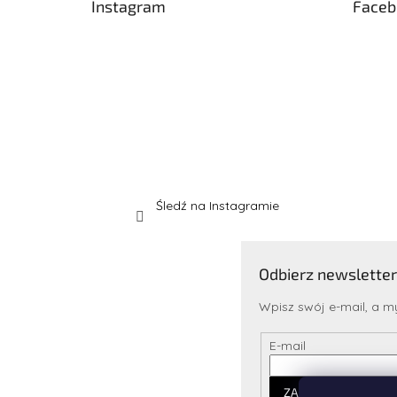
Instagram
Faceb
a
Śledź na Instagramie
Odbierz newsletter
Wpisz swój e-mail, a 
E-mail
ZALOGUJ SIĘ