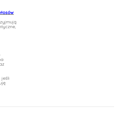
włosów
.
rzyjmują.
ntyczne,
e
na
az
jeśli
uję