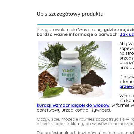
Opis szczegółowy produktu
Przygotowałam dla Was
stronę
,
gdzie znajdzi
bardzo ważne informacje o barwach:
Jak u
Aby Was
zapewn
na str
przeds
wskazów
próbow
Dla ws
intern
przewo
W moje
ich ko
kuracji wzmacniającej do włosów
, w formie 
państwowy urząd kontroli żywności.
Oczywiście, możecie również zaopatrzyć się w r
miseczki, pędzle, klamry do włosów i inne narzęd
Dla profesjonalnych fryzjerów oferuję także moż