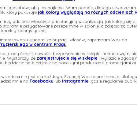
kam sposobów, aby jak najlepiej Wam pomóc, dlatego stworzyłam
ik, który pokazuje
jak kolory wyglądają na różnych odcieniach 
m trzy odcienie włosów, z orientacyjną wizualizacją, jak kolory się p
 starannie przygotowane przeze mnie w salonie, a zdjęcia są aute
 korekty kolorystycznej.
zainteresowani usługami koloryzacji włosów, zapraszam Was do
fryzjerskiego w centrum Pragi.
czasu, aby śledzić nowości bezpośrednio w sklepie internetowym, ni
ie. Wystarczy, że
zarejestrujecie się w sklepie
i wyrazicie zgodę 
łku będziecie na bieżąco z najnowszymi produktami, promocjami or
wslettera nie jest dla każdego. Szanuję Wasze preferencje, dlatego 
śledzić mnie na
Facebooku
lub
Instagramie
, gdzie regularnie publik