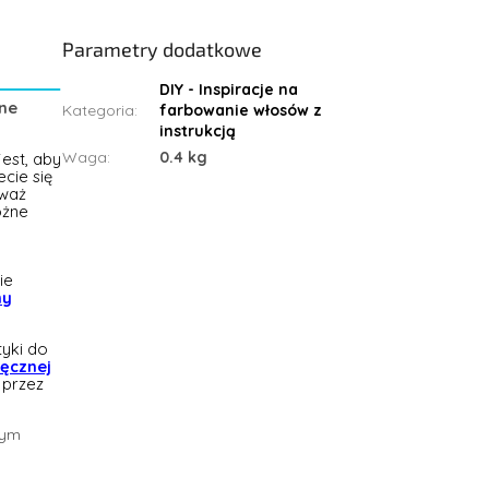
Parametry dodatkowe
DIY - Inspiracje na
nne
Kategoria
:
farbowanie włosów z
instrukcją
Waga
:
0.4 kg
est, aby
cie się
eważ
óżne
ie
ny
tyki do
ięcznej
 przez
tym