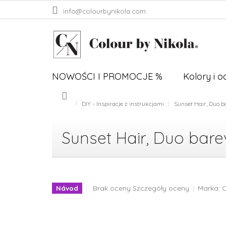
Przejść
info@colourbynikola.com
do
treści
NOWOŚCI I PROMOCJE %
Kolory i 
DIY - Inspiracje z instrukcjami
Sunset Hair, Duo b
Home
Sunset Hair, Duo bare
Średnia
Brak oceny
Szczegóły oceny
Marka:
C
Návod
ocena
produktu
wynosi
0,0